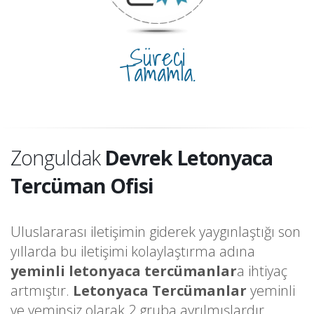
Süreci
Tamamla.
Zonguldak
Devrek Letonyaca
Tercüman Ofisi
Uluslararası iletişimin giderek yaygınlaştığı son
yıllarda bu iletişimi kolaylaştırma adına
yeminli letonyaca tercümanlar
a ihtiyaç
artmıştır.
Letonyaca Tercümanlar
yeminli
ve yeminsiz olarak 2 gruba ayrılmışlardır.