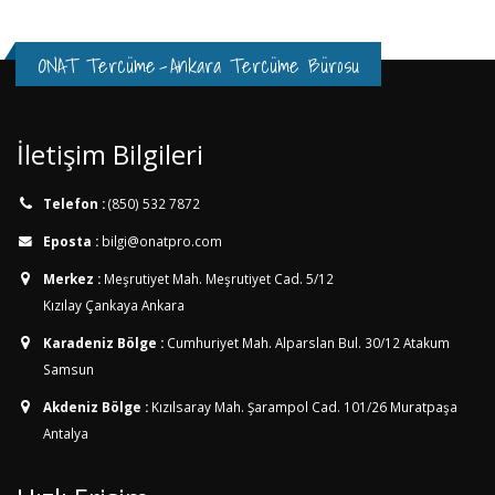
ONAT Tercüme
-
Ankara Tercüme Bürosu
İletişim Bilgileri
Telefon :
(850) 532 7872
Eposta :
bilgi@onatpro.com
Merkez :
Meşrutiyet Mah. Meşrutiyet Cad. 5/12
Kızılay Çankaya Ankara
Karadeniz Bölge :
Cumhuriyet Mah. Alparslan Bul. 30/12
Atakum
Samsun
Akdeniz Bölge :
Kızılsaray Mah. Şarampol Cad. 101/26
Muratpaşa
Antalya