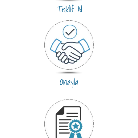
Teklif Al
Onayla