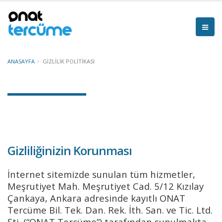
ANASAYFA
GIZLILIK POLITIKASI
Gizlilik Politikası
Gizliliğinizin Korunması
İnternet sitemizde sunulan tüm hizmetler,
Meşrutiyet Mah. Meşrutiyet Cad. 5/12 Kızılay
Çankaya, Ankara adresinde kayıtlı ONAT
Tercüme Bil. Tek. Dan. Rek. İth. San. ve Tic. Ltd.
Şti. (“ONAT Tercüme”) tarafından sunulmakta