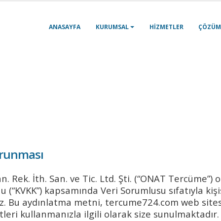
ANASAYFA
KURUMSAL
HIZMETLER
ÇÖZÜM
Korunması
 Rek. İth. San. ve Tic. Ltd. Şti. (“ONAT Tercüme”) ol
 (“KVKK”) kapsamında Veri Sorumlusu sıfatıyla kişis
z. Bu aydınlatma metni, tercume724.com web sitesi
eri kullanmanızla ilgili olarak size sunulmaktadır.