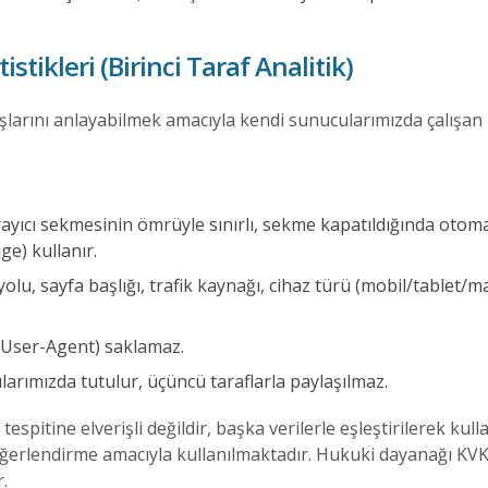
istikleri (Birinci Taraf Analitik)
larını anlayabilmek amacıyla kendi sunucularımızda çalışan bi
ayıcı sekmesinin ömrüyle sınırlı, sekme kapatıldığında otomat
e) kullanır.
 yolu, sayfa başlığı, trafik kaynağı, cihaz türü (mobil/table
i (User-Agent) saklamaz.
larımızda tutulur, üçüncü taraflarla paylaşılmaz.
 tespitine elverişli değildir, başka verilerle eşleştirilerek ku
 değerlendirme amacıyla kullanılmaktadır. Hukuki dayanağı KV
.