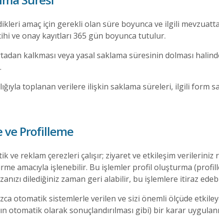
lendikleri amaç için gerekli olan süre boyunca ve ilgili mevzua
ihi ve onay kayıtları 365 gün boyunca tutulur.
dan kalkması veya yasal saklama süresinin dolması halinde ki
.
ığıyla toplanan verilere ilişkin saklama süreleri, ilgili form 
 ve Profilleme
tik ve reklam çerezleri çalışır; ziyaret ve etkileşim verilerin
me amacıyla işlenebilir. Bu işlemler profil oluşturma (profille
zanızı dilediğiniz zaman geri alabilir, bu işlemlere itiraz edebi
zca otomatik sistemlerle verilen ve sizi önemli ölçüde etki
n otomatik olarak sonuçlandırılması gibi) bir karar uygula