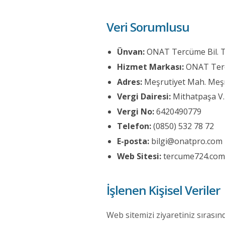
Veri Sorumlusu
Ünvan:
ONAT Tercüme Bil. Tek.
Hizmet Markası:
ONAT Ter
Adres:
Meşrutiyet Mah. Meşru
Vergi Dairesi:
Mithatpaşa V.
Vergi No:
6420490779
Telefon:
(0850) 532 78 72
E-posta:
bilgi@onatpro.com
Web Sitesi:
tercume724.com
İşlenen Kişisel Veriler
Web sitemizi ziyaretiniz sırasında