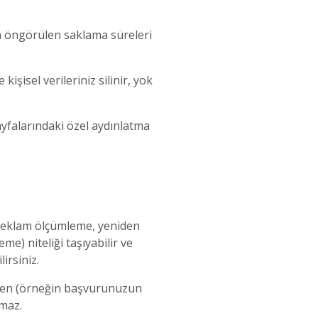
tta öngörülen saklama süreleri
şisel verileriniz silinir, yok
sayfalarındaki özel aydınlatma
iz reklam ölçümleme, yeniden
me) niteliği taşıyabilir ve
lirsiniz.
leyen (örneğin başvurunuzun
nmaz.