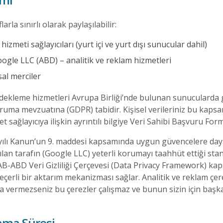
larla sınırlı olarak paylaşılabilir:
izmeti sağlayıcıları (yurt içi ve yurt dışı sunucular dahil)
oogle LLC (ABD) – analitik ve reklam hizmetleri
sal merciler
dekleme hizmetleri Avrupa Birliği’nde bulunan sunucularda 
oruma mevzuatına (GDPR) tabidir. Kişisel verileriniz bu kapsa
t sağlayıcıya ilişkin ayrıntılı bilgiye Veri Sahibi Başvuru For
ayılı Kanun’un 9. maddesi kapsamında uygun güvencelere daya
lan tarafın (Google LLC) yeterli korumayı taahhüt ettiği sta
AB-ABD Veri Gizliliği Çerçevesi (Data Privacy Framework) kaps
erli bir aktarım mekanizması sağlar. Analitik ve reklam çerez
rıza vermezseniz bu çerezler çalışmaz ve bunun sizin için baş
anma Süresi