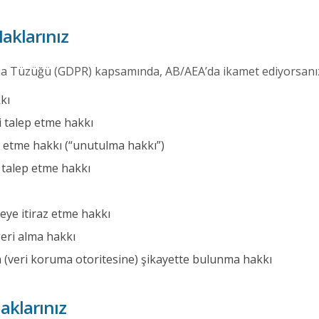
aklarınız
ma Tüzüğü (GDPR) kapsamında, AB/AEA’da ikamet ediyorsanız 
kı
ni talep etme hakkı
ep etme hakkı (“unutulma hakkı”)
ı talep etme hakkı
eye itiraz etme hakkı
geri alma hakkı
 (veri koruma otoritesine) şikayette bulunma hakkı
klarınız