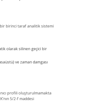
r birinci taraf analitik sistemi
ik olarak silinen geçici bir
t/masaüstü) ve zaman damgası
llanıcı profili oluşturulmamakta
KK’nın 5/2-f maddesi