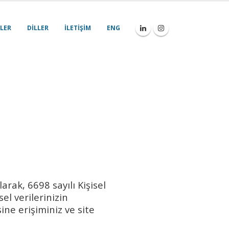
LER
DILLER
İLETIŞIM
ENG
arak, 6698 sayılı Kişisel
el verilerinizin
ne erişiminiz ve site