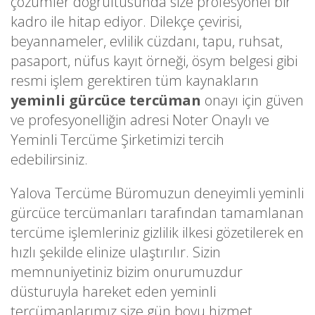
çözümler doğrultusunda size profesyonel bir
kadro ile hitap ediyor. Dilekçe çevirisi,
beyannameler, evlilik cüzdanı, tapu, ruhsat,
pasaport, nüfus kayıt örneği, ösym belgesi gibi
resmi işlem gerektiren tüm kaynakların
yeminli gürcüce tercüman
onayı için güven
ve profesyonelliğin adresi Noter Onaylı ve
Yeminli Tercüme Şirketimizi tercih
edebilirsiniz.
Yalova Tercüme Büromuzun deneyimli yeminli
gürcüce tercümanları tarafından tamamlanan
tercüme işlemleriniz gizlilik ilkesi gözetilerek en
hızlı şekilde elinize ulaştırılır. Sizin
memnuniyetiniz bizim onurumuzdur
düsturuyla hareket eden yeminli
tercümanlarımız size gün boyu hizmet