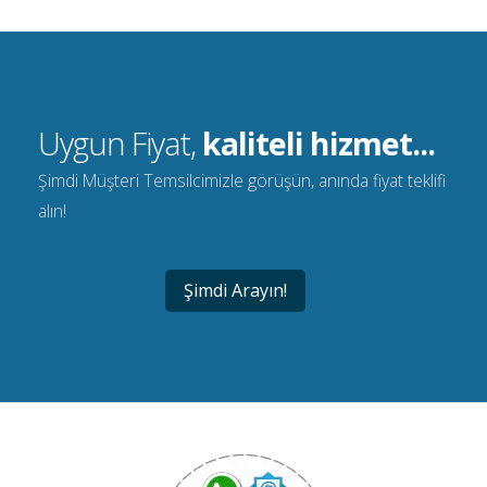
Uygun Fiyat,
kaliteli hizmet...
Şimdi Müşteri Temsilcimizle görüşün, anında fiyat teklifi
alın!
Şimdi Arayın!