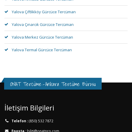
Yalova Çiftlikköy Gürcüce Tercüman
Yalova Çınarcık Gürcüce Tercüman
Yalova Merkez Gürcüce Tercüman
Yalova Termal Gürcüce Tercüman
ONAT Tercüme
-
Ankara Tercüme Bürosu
İletişim Bilgileri
Telefon :
(850) 532 7872
Eposta :
bilgi@onatpro.com