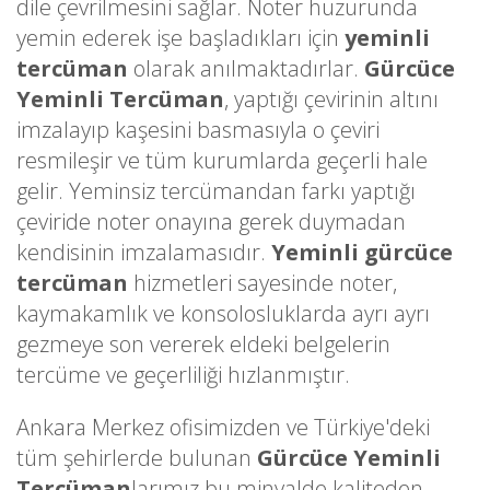
dile çevrilmesini sağlar. Noter huzurunda
yemin ederek işe başladıkları için
yeminli
tercüman
olarak anılmaktadırlar.
Gürcüce
Yeminli Tercüman
, yaptığı çevirinin altını
imzalayıp kaşesini basmasıyla o çeviri
resmileşir ve tüm kurumlarda geçerli hale
gelir. Yeminsiz tercümandan farkı yaptığı
çeviride noter onayına gerek duymadan
kendisinin imzalamasıdır.
Yeminli gürcüce
tercüman
hizmetleri sayesinde noter,
kaymakamlık ve konsolosluklarda ayrı ayrı
gezmeye son vererek eldeki belgelerin
tercüme ve geçerliliği hızlanmıştır.
Ankara Merkez ofisimizden ve Türkiye'deki
tüm şehirlerde bulunan
Gürcüce Yeminli
Tercüman
larımız bu minvalde kaliteden