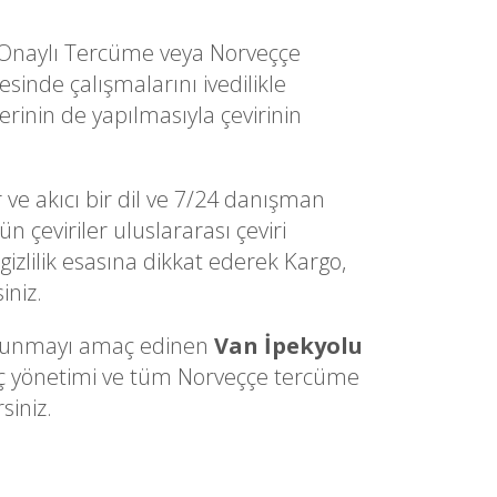
l Onaylı Tercüme veya Norveççe
inde çalışmalarını ivedilikle
erinin de yapılmasıyla çevirinin
 ve akıcı bir dil ve 7/24 danışman
n çeviriler uluslararası çeviri
gizlilik esasına dikkat ederek Kargo,
iniz.
ri sunmayı amaç edinen
Van İpekyolu
reç yönetimi ve tüm Norveççe tercüme
siniz.