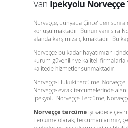
Van
İpekyolu Norveççe 
Norveççe, dünyada Çince‘ den sonra en
konuşulmaktadır. Bunun yanı sıra No
alanda karşımıza çıkmaktadır. Bu kap
Norveççe bu kadar hayatımızın içinde
kurum güvenilir ve kaliteli firmalarl
kalitede hizmetler sunmaktadır.
Norveççe Hukuki tercüme, Norveççe T
Norveççe evrak tercümelerinde alanı
İpekyolu Norveççe Tercüme, Norveççeye
Norveççe tercüme
işi sadece çevir
Tercüme olarak; tercümanlarımız, çevi
metinler ortaya çıkarma adına titizlik