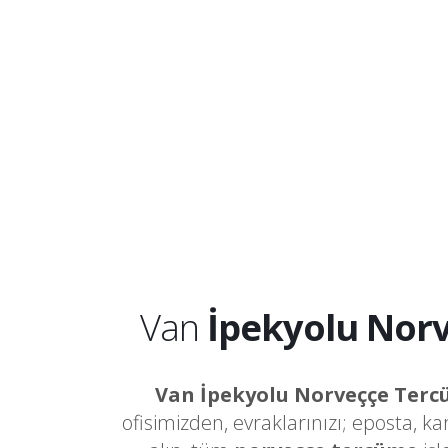
Van
İpekyolu Nor
Van İpekyolu Norveççe Ter
ofisimizden, evraklarınızı; eposta, k