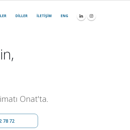
LER
DILLER
İLETIŞIM
ENG
in,
imatı Onat'ta.
2 78 72