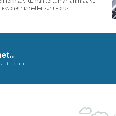
emlerinizde, uzman tercümanlarımızla ve
ofesyonel hizmetler sunuyoruz.
et...
t teklifi alın!