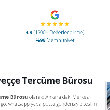
4.9
(1300+ Değerlendirme)
%99
Memnuniyet
veççe Tercüme Bürosu
cüme Bürosu
olarak; Ankara'daki Merkez
argo, whatsapp yada posta gönderisiyle teslim