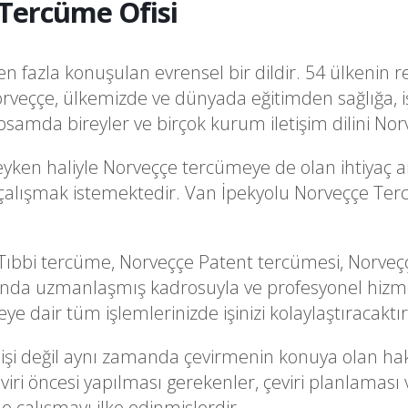
Tercüme Ofisi
 fazla konuşulan evrensel bir dildir. 54 ülkenin re
rveççe, ülkemizde ve dünyada eğitimden sağlığa, i
samda bireyler ve birçok kurum iletişim dilini No
yken haliyle Norveççe tercümeye de olan ihtiyaç ar
a çalışmak istemektedir. Van İpekyolu Norveççe Ter
ıbbi tercüme, Norveççe Patent tercümesi, Norveçç
nda uzmanlaşmış kadrosuyla ve profesyonel hizme
 dair tüm işlemlerinizde işinizi kolaylaştıracaktır
i işi değil aynı zamanda çevirmenin konuya olan ha
ri öncesi yapılması gerekenler, çeviri planlaması 
le çalışmayı ilke edinmişlerdir.