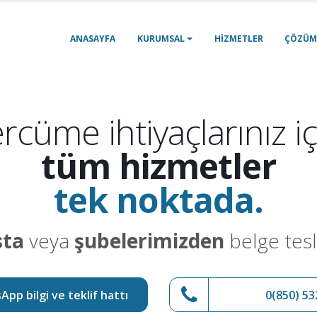
ANASAYFA
KURUMSAL
HIZMETLER
ÇÖZÜM
rcüme ihtiyaçlarınız iç
tüm hizmetler
tek noktada.
sta
veya
şubelerimizden
belge tesl
pp bilgi ve teklif hattı
0(850) 53