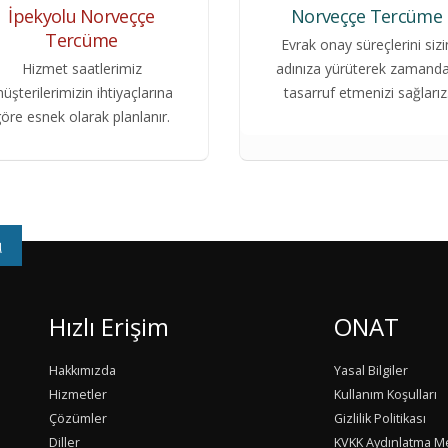
İpekyolu Norveççe
Norveççe Tercüme
Tercüme
Evrak onay süreçlerini sizi
Hizmet saatlerimiz
adınıza yürüterek zamand
üşterilerimizin ihtiyaçlarına
tasarruf etmenizi sağlarız
öre esnek olarak planlanır.
u
Hızlı Erişim
ONAT
Hakkımızda
Yasal Bilgiler
Hizmetler
Kullanım Koşulları
Çözümler
Gizlilik Politikası
Diller
KVKK Aydınlatma M