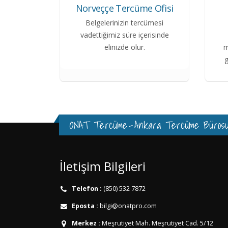
Norveççe Tercüme Ofisi
Belgelerinizin tercümesi
vadettiğimiz süre içerisinde
elinizde olur.
m
g
ONAT Tercüme
-
Ankara Tercüme Büros
İletişim Bilgileri
Telefon :
(850) 532 7872
Eposta :
bilgi@onatpro.com
Merkez :
Meşrutiyet Mah. Meşrutiyet Cad. 5/12