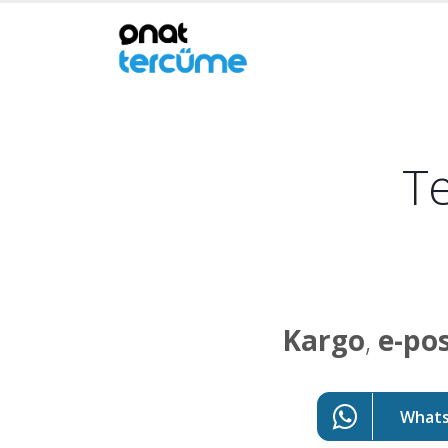
Te
Kargo
,
e-po
WhatsA