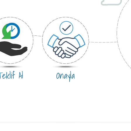
eklif Al
Onayla