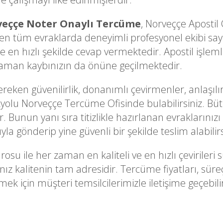
eççe Noter Onaylı Tercüme
, Norveççe Aposti
n tüm evraklarda deneyimli profesyonel ekibi sayes
 en hızlı şekilde cevap vermektedir. Apostil işleml
 zaman kaybınızın da önüne geçilmektedir.
ken güvenilirlik, donanımlı çevirmenler, anlaşılır
kyolu Norveççe Tercüme Ofisinde bulabilirsiniz. Bütü
 Bunun yanı sıra titizlikle hazırlanan evraklarınızı 
la gönderip yine güvenli bir şekilde teslim alabilirs
rosu ile her zaman en kaliteli ve en hızlı çevirile
nız kalitenin tam adresidir. Tercüme fiyatları, sü
ek için müşteri temsilcilerimizle iletişime geçebilir