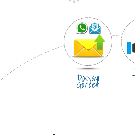
Dosyayı
T
Gönder