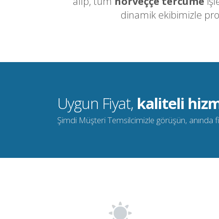
alıp, tüm
norveççe tercüme
işl
dinamik ekibimizle pr
Uygun Fiyat,
kaliteli hizm
Şimdi Müşteri Temsilcimizle görüşün, anında fiya