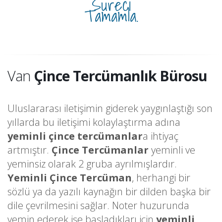
Süreci
Tamamla.
Van
Çince Tercümanlık Bürosu
Uluslararası iletişimin giderek yaygınlaştığı son
yıllarda bu iletişimi kolaylaştırma adına
yeminli çince tercümanlar
a ihtiyaç
artmıştır.
Çince Tercümanlar
yeminli ve
yeminsiz olarak 2 gruba ayrılmışlardır.
Yeminli Çince Tercüman
, herhangi bir
sözlü ya da yazılı kaynağın bir dilden başka bir
dile çevrilmesini sağlar. Noter huzurunda
yemin ederek işe başladıkları için
yeminli