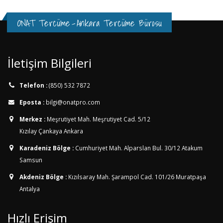
ONAT Tercüme
-
Ankara Tercüme Bürosu
İletişim Bilgileri
Telefon :
(850) 532 7872
Eposta :
bilgi@onatpro.com
Merkez :
Meşrutiyet Mah. Meşrutiyet Cad. 5/12
Kızılay Çankaya Ankara
Karadeniz Bölge :
Cumhuriyet Mah. Alparslan Bul. 30/12
Atakum
Samsun
Akdeniz Bölge :
Kızılsaray Mah. Şarampol Cad. 101/26
Muratpaşa
Antalya
Hızlı Erişim