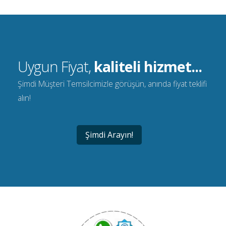
Uygun Fiyat,
kaliteli hizmet...
Şimdi Müşteri Temsilcimizle görüşün, anında fiyat teklifi
alın!
Şimdi Arayın!