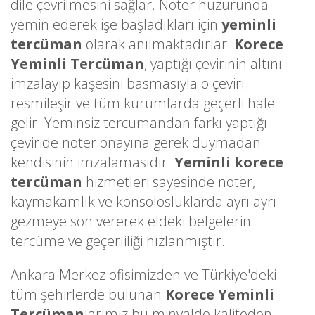
dile çevrilmesini sağlar. Noter huzurunda
yemin ederek işe başladıkları için
yeminli
tercüman
olarak anılmaktadırlar.
Korece
Yeminli Tercüman
, yaptığı çevirinin altını
imzalayıp kaşesini basmasıyla o çeviri
resmileşir ve tüm kurumlarda geçerli hale
gelir. Yeminsiz tercümandan farkı yaptığı
çeviride noter onayına gerek duymadan
kendisinin imzalamasıdır.
Yeminli korece
tercüman
hizmetleri sayesinde noter,
kaymakamlık ve konsolosluklarda ayrı ayrı
gezmeye son vererek eldeki belgelerin
tercüme ve geçerliliği hızlanmıştır.
Ankara Merkez ofisimizden ve Türkiye'deki
tüm şehirlerde bulunan
Korece Yeminli
Tercüman
larımız bu minvalde kaliteden