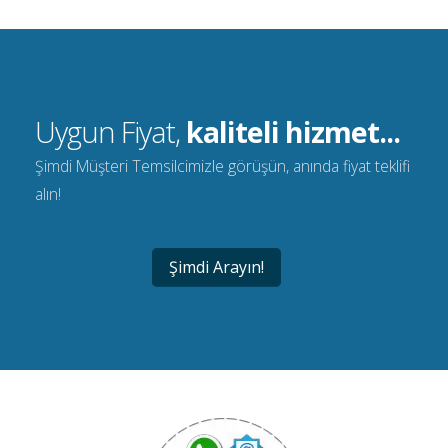
Uygun Fiyat,
kaliteli hizmet...
Şimdi Müşteri Temsilcimizle görüşün, anında fiyat teklifi
alın!
Şimdi Arayın!