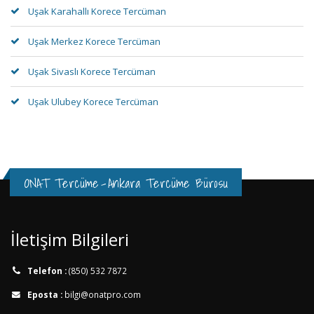
Uşak Karahallı Korece Tercüman
Uşak Merkez Korece Tercüman
Uşak Sivaslı Korece Tercüman
Uşak Ulubey Korece Tercüman
ONAT Tercüme
-
Ankara Tercüme Bürosu
İletişim Bilgileri
Telefon :
(850) 532 7872
Eposta :
bilgi@onatpro.com