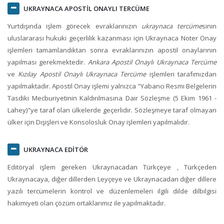
UKRAYNACA APOSTİL ONAYLI TERCÜME
Yurtdışında işlem görecek evraklarınızın
ukraynaca tercüme
sinin
uluslararası hukuki geçerlilik kazanması için Ukraynaca Noter Onay
işlemleri tamamlandıktan sonra evraklarınızın apostil onaylarının
yapılması gerekmektedir.
Ankara Apostil Onaylı Ukraynaca Tercüme
ve
Kızılay Apostil Onaylı Ukraynaca Tercüme
işlemleri tarafımızdan
yapılmaktadır. Apostil Onay işlemi yalnızca "Yabancı Resmi Belgelerin
Tasdiki Mecburiyetinin Kaldırılmasına Dair Sözleşme (5 Ekim 1961 -
Lahey)"ye taraf olan ülkelerde geçerlidir. Sözleşmeye taraf olmayan
ülker için Dışişleri ve Konsolosluk Onay işlemleri yapılmalıdır.
UKRAYNACA EDİTÖR
Editöryal işlem gereken Ukraynacadan Türkçeye , Türkçeden
Ukraynacaya, diğer dillerden Leyçeye ve Ukraynacadan diğer dillere
yazılı tercümelerin kontrol ve düzenlemeleri ilgili dilde dilbilgisi
hakimiyeti olan çözüm ortaklarımız ile yapılmaktadır.