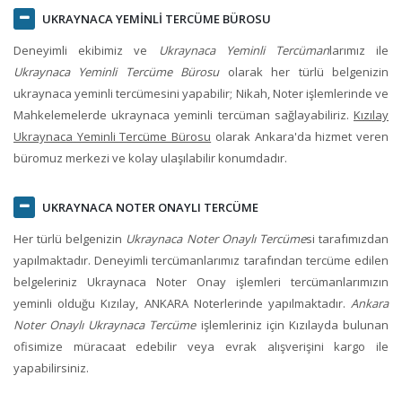
UKRAYNACA YEMİNLİ TERCÜME BÜROSU
Deneyimli ekibimiz ve
Ukraynaca Yeminli Tercüman
larımız ile
Ukraynaca Yeminli Tercüme Bürosu
olarak her türlü belgenizin
ukraynaca yeminli tercüme
sini yapabilir; Nikah, Noter işlemlerinde ve
Mahkelemelerde ukraynaca yeminli tercüman sağlayabiliriz.
Kızılay
Ukraynaca Yeminli Tercüme Bürosu
olarak
Ankara
'da hizmet veren
büromuz merkezi ve kolay ulaşılabilir konumdadır.
UKRAYNACA NOTER ONAYLI TERCÜME
Her türlü belgenizin
Ukraynaca Noter Onaylı Tercüme
si tarafımızdan
yapılmaktadır. Deneyimli tercümanlarımız tarafından tercüme edilen
belgeleriniz Ukraynaca Noter Onay işlemleri tercümanlarımızın
yeminli olduğu
Kızılay, ANKARA
Noterlerinde yapılmaktadır.
Ankara
Noter Onaylı Ukraynaca Tercüme
işlemleriniz için
Kızılay
da bulunan
ofisimize müracaat edebilir veya evrak alışverişini kargo ile
yapabilirsiniz.