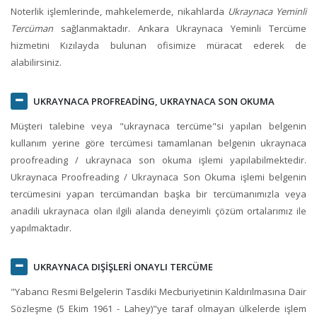
Noterlik işlemlerinde, mahkelemerde, nikahlarda
Ukraynaca Yeminli
Tercüman
sağlanmaktadır.
Ankara Ukraynaca Yeminli Tercüme
hizmetini Kızılayda bulunan ofisimize müracat ederek de
alabilirsiniz.
UKRAYNACA PROFREADİNG
, UKRAYNACA SON OKUMA
Müşteri talebine veya "ukraynaca tercüme"si yapılan belgenin
kullanım yerine göre tercümesi tamamlanan belgenin ukraynaca
proofreading / ukraynaca son okuma işlemi yapılabilmektedir.
Ukraynaca Proofreading / Ukraynaca Son Okuma işlemi belgenin
tercümesini yapan tercümandan başka bir tercümanımızla veya
anadili ukraynaca olan ilgili alanda deneyimli çözüm ortalarımız ile
yapılmaktadır.
UKRAYNACA DIŞİŞLERİ ONAYLI TERCÜME
"Yabancı Resmi Belgelerin Tasdiki Mecburiyetinin Kaldırılmasına Dair
Sözleşme (5 Ekim 1961 - Lahey)"ye taraf olmayan ülkelerde işlem