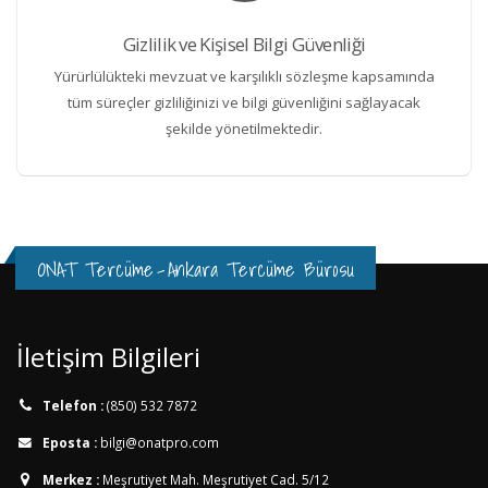
Gizlilik ve Kişisel Bilgi Güvenliği
Yürürlülükteki mevzuat ve karşılıklı sözleşme kapsamında
tüm süreçler gizliliğinizi ve bilgi güvenliğini sağlayacak
şekilde yönetilmektedir.
ONAT Tercüme
-
Ankara Tercüme Bürosu
İletişim Bilgileri
Telefon :
(850) 532 7872
Eposta :
bilgi@onatpro.com
Merkez :
Meşrutiyet Mah. Meşrutiyet Cad. 5/12