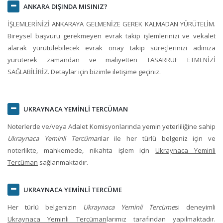
ANKARA DIŞINDA MISINIZ?
İŞLEMLERİNİZİ ANKARAYA GELMENİZE GEREK KALMADAN YÜRÜTELİM.
Bireysel başvuru gerekmeyen evrak takip işlemlerinizi ve vekalet
alarak yürütülebilecek evrak onay takip süreçlerinizi adınıza
yürüterek zamandan ve maliyetten TASARRUF ETMENİZİ
SAĞLABİLİRİZ. Detaylar için bizimle iletişime geçiniz.
UKRAYNACA YEMİNLİ TERCÜMAN
Noterlerde ve/veya Adalet Komisyonlarında yemin yeterliliğine sahip
Ukraynaca Yeminli Tercüman
lar ile her türlü belgeniz için ve
noterlikte, mahkemede, nikahta işlem için
Ukraynaca Yeminli
Tercüman
sağlanmaktadır.
UKRAYNACA YEMİNLİ TERCÜME
Her türlü belgenizin
Ukraynaca Yeminli Tercüme
si deneyimli
Ukraynaca Yeminli Tercüman
larımız tarafından yapılmaktadır.