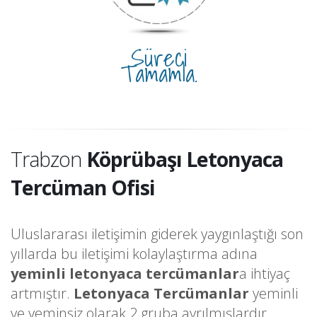
Süreci
Tamamla.
Trabzon
Köprübaşı Letonyaca
Tercüman Ofisi
Uluslararası iletişimin giderek yaygınlaştığı son
yıllarda bu iletişimi kolaylaştırma adına
yeminli letonyaca tercümanlar
a ihtiyaç
artmıştır.
Letonyaca Tercümanlar
yeminli
ve yeminsiz olarak 2 gruba ayrılmışlardır.