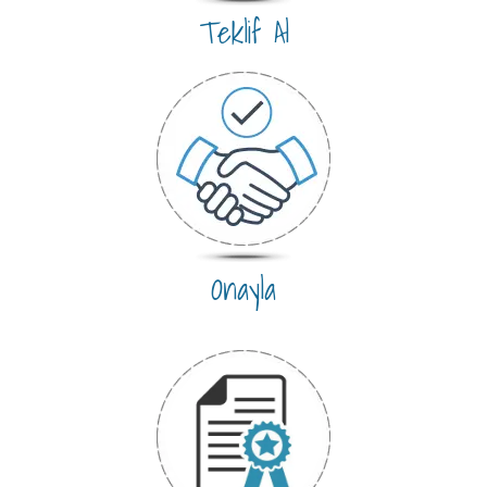
Teklif Al
Onayla