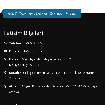
ONAT Tercüme
-
Ankara Tercüme Bürosu
İletişim Bilgileri
Telefon :
(850) 532 7872
Eposta :
bilgi@onatpro.com
Merkez :
Meşrutiyet Mah. Meşrutiyet Cad. 5/12
Kızılay Çankaya Ankara
Karadeniz Bölge :
Cumhuriyet Mah. Alparslan Bul. 30/12
Atakum
Samsun
Akdeniz Bölge :
Kızılsaray Mah. Şarampol Cad. 101/26
Muratpaşa
Antalya