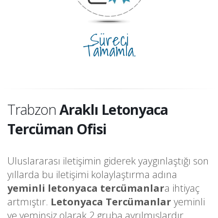
Süreci
Tamamla.
Trabzon
Araklı Letonyaca
Tercüman Ofisi
Uluslararası iletişimin giderek yaygınlaştığı son
yıllarda bu iletişimi kolaylaştırma adına
yeminli letonyaca tercümanlar
a ihtiyaç
artmıştır.
Letonyaca Tercümanlar
yeminli
ve yeminsiz olarak 2 gruba ayrılmışlardır.