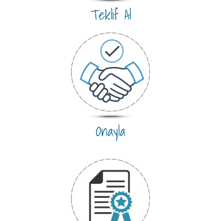
Teklif Al
Onayla