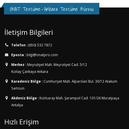
ONAT Tercüme
-
Ankara Tercüme Bürosu
İletişim Bilgileri
Telefon :
(850) 532 7872
Eposta :
bilgi@onatpro.com
Merkez :
Meşrutiyet Mah. Meşrutiyet Cad. 5/12
Kızılay Çankaya Ankara
Karadeniz Bölge :
Cumhuriyet Mah. Alparslan Bul. 30/12
Atakum
Samsun
Akdeniz Bölge :
Kızılsaray Mah. Şarampol Cad. 101/26
Muratpaşa
Antalya
Hızlı Erişim