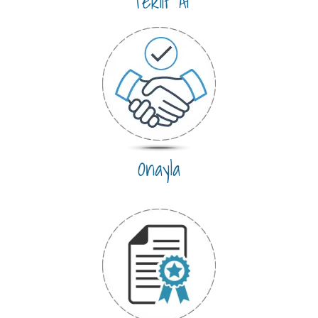
Teklif Al
Onayla