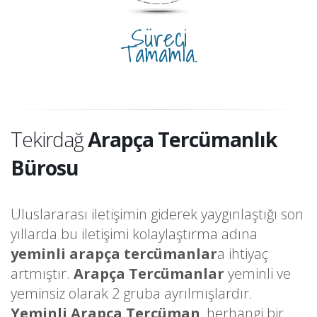
Süreci
Tamamla.
Tekirdağ
Arapça Tercümanlık
Bürosu
Uluslararası iletişimin giderek yaygınlaştığı son
yıllarda bu iletişimi kolaylaştırma adına
yeminli arapça tercümanlar
a ihtiyaç
artmıştır.
Arapça Tercümanlar
yeminli ve
yeminsiz olarak 2 gruba ayrılmışlardır.
Yeminli Arapça Tercüman
, herhangi bir