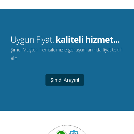
Uygun Fiyat,
kaliteli hizmet...
Şimdi Müşteri Temsilcimizle görüşün, anında fiyat teklifi
alın!
Şimdi Arayın!