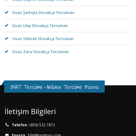
Sivas Şarkışla Slovakça Tercüman
Sivas Ulaş Slovakça Tercüman
Sivas Yıldızeli Slovakça Tercüman
Sivas Zara Slovakça Tercüman
ONAT Tercüme
-
Ankara Tercüme Bürosu
İletişim Bilgileri
Telefon :
(850) 532 7872
Eposta :
bilgi@onatpro.com