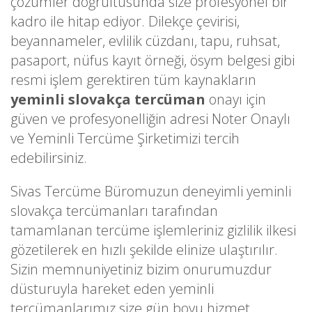
çözümler doğrultusunda size profesyonel bir
kadro ile hitap ediyor. Dilekçe çevirisi,
beyannameler, evlilik cüzdanı, tapu, ruhsat,
pasaport, nüfus kayıt örneği, ösym belgesi gibi
resmi işlem gerektiren tüm kaynakların
yeminli slovakça tercüman
onayı için
güven ve profesyonelliğin adresi Noter Onaylı
ve Yeminli Tercüme Şirketimizi tercih
edebilirsiniz.
Sivas Tercüme Büromuzun deneyimli yeminli
slovakça tercümanları tarafından
tamamlanan tercüme işlemleriniz gizlilik ilkesi
gözetilerek en hızlı şekilde elinize ulaştırılır.
Sizin memnuniyetiniz bizim onurumuzdur
düsturuyla hareket eden yeminli
tercümanlarımız size gün boyu hizmet