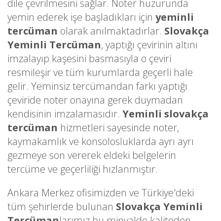
dile çevrilmesini sağlar. Noter huzurunda
yemin ederek işe başladıkları için
yeminli
tercüman
olarak anılmaktadırlar.
Slovakça
Yeminli Tercüman
, yaptığı çevirinin altını
imzalayıp kaşesini basmasıyla o çeviri
resmileşir ve tüm kurumlarda geçerli hale
gelir. Yeminsiz tercümandan farkı yaptığı
çeviride noter onayına gerek duymadan
kendisinin imzalamasıdır.
Yeminli slovakça
tercüman
hizmetleri sayesinde noter,
kaymakamlık ve konsolosluklarda ayrı ayrı
gezmeye son vererek eldeki belgelerin
tercüme ve geçerliliği hızlanmıştır.
Ankara Merkez ofisimizden ve Türkiye'deki
tüm şehirlerde bulunan
Slovakça Yeminli
Tercüman
larımız bu minvalde kaliteden