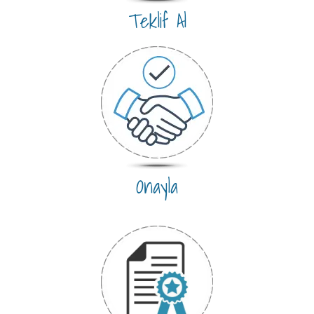
Teklif Al
Onayla