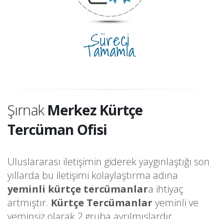
Süreci
Tamamla.
Şırnak
Merkez Kürtçe
Tercüman Ofisi
Uluslararası iletişimin giderek yaygınlaştığı son
yıllarda bu iletişimi kolaylaştırma adına
yeminli kürtçe tercümanlar
a ihtiyaç
artmıştır.
Kürtçe Tercümanlar
yeminli ve
yeminsiz olarak 2 gruba ayrılmışlardır.