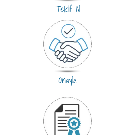
Teklif Al
Onayla