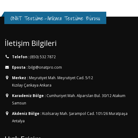
ONAT Tercüme
-
Ankara Tercüme Bürosu
İletişim Bilgileri
Telefon :
(850) 532 7872
Eposta :
bilgi@onatpro.com
Merkez :
Meşrutiyet Mah. Meşrutiyet Cad. 5/12
Kızılay Çankaya Ankara
Karadeniz Bölge :
Cumhuriyet Mah. Alparslan Bul. 30/12
Atakum
Samsun
Akdeniz Bölge :
Kızılsaray Mah. Şarampol Cad. 101/26
Muratpaşa
Antalya