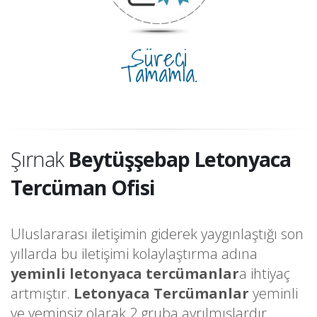
Süreci
Tamamla.
Şırnak
Beytüşşebap Letonyaca
Tercüman Ofisi
Uluslararası iletişimin giderek yaygınlaştığı son
yıllarda bu iletişimi kolaylaştırma adına
yeminli letonyaca tercümanlar
a ihtiyaç
artmıştır.
Letonyaca Tercümanlar
yeminli
ve yeminsiz olarak 2 gruba ayrılmışlardır.