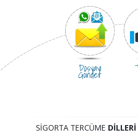
Dosyayı
T
Gönder
SIGORTA TERCÜME
DILLERI