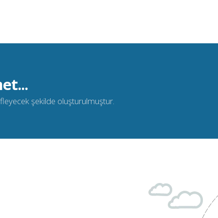
et...
defleyecek şekilde oluşturulmuştur.