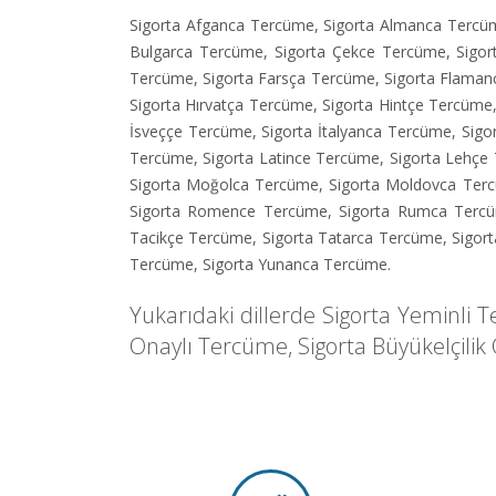
Sigorta Afganca Tercüme
,
Sigorta Almanca Tercü
Bulgarca Tercüme
,
Sigorta Çekce Tercüme
,
Sigo
Tercüme
,
Sigorta Farsça Tercüme
,
Sigorta Flama
Sigorta Hırvatça Tercüme
,
Sigorta Hintçe Tercüme
İsveççe Tercüme
,
Sigorta İtalyanca Tercüme
,
Sigo
Tercüme
,
Sigorta Latince Tercüme
,
Sigorta Lehçe
Sigorta Moğolca Tercüme
,
Sigorta Moldovca Ter
Sigorta Romence Tercüme
,
Sigorta Rumca Terc
Tacikçe Tercüme
,
Sigorta Tatarca Tercüme
,
Sigor
Tercüme
,
Sigorta Yunanca Tercüme
.
Yukarıdaki dillerde
Sigorta Yeminli 
Onaylı Tercüme
,
Sigorta Büyükelçili