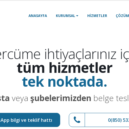
ANASAYFA
KURUMSAL
HIZMETLER
ÇÖZÜM
rcüme ihtiyaçlarınız iç
tüm hizmetler
tek noktada.
sta
veya
şubelerimizden
belge tesl
pp bilgi ve teklif hattı
0(850) 53