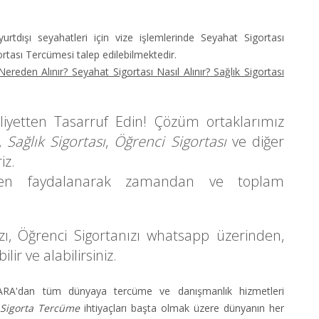
yurtdışı seyahatleri için vize işlemlerinde
Seyahat Sigortası
ortası Tercüme
si talep edilebilmektedir.
ereden Alınır? Seyahat Sigortası Nasıl Alınır? Sağlık Sigortası
iyetten Tasarruf Edin! Çözüm ortaklarımız
,
Sağlık Sigortası
,
Öğrenci Sigortası
ve diğer
iz.
den faydalanarak zamandan ve toplam
ızı, Öğrenci Sigortanızı
whatsapp
üzerinden,
lir ve alabilirsiniz.
KARA
'dan tüm dünyaya tercüme ve danışmanlık hizmetleri
 Sigorta Tercüme
ihtiyaçları başta olmak üzere dünyanın her