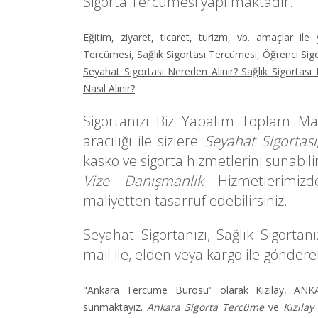
Sigorta Tercüme
si yapılmaktadır.
Eğitim, ziyaret, ticaret, turizm, vb. amaçlar ile 
Tercüme
si,
Sağlık Sigortası Tercüme
si,
Öğrenci Sig
Seyahat Sigortası Nereden Alınır? Sağlık Sigortası N
Nasıl Alınır?
Sigortanızı Biz Yapalım Toplam Mal
aracılığı ile sizlere
Seyahat Sigortası
kasko ve sigorta hizmetlerini sunabilir
Vize Danışmanlık
Hizmetlerimiz
maliyetten tasarruf edebilirsiniz.
Seyahat Sigortanızı, Sağlık Sigortan
mail
ile,
elden veya kargo
ile gönderebi
"Ankara Tercüme Bürosu"
olarak
Kızılay, AN
sunmaktayız.
Ankara Sigorta Tercüme
ve
Kızılay