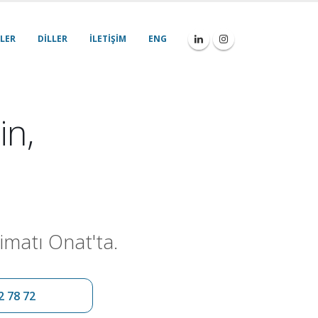
LER
DILLER
İLETIŞIM
ENG
in,
imatı Onat'ta.
2 78 72