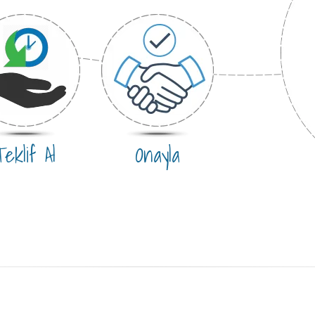
eklif Al
Onayla