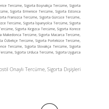
erice Tercüme
,
Sigorta Boşnakça Tercüme
,
Sigorta
rcüme
,
Sigorta Ermenice Tercüme
,
Sigorta Estonca
gorta Fransızca Tercüme
,
Sigorta Gürcüce Tercüme
,
ilizce Tercüme
,
Sigorta İspanyolca Tercüme
,
Sigorta
 Tercüme
,
Sigorta Kırgızca Tercüme
,
Sigorta Korece
ta Makedonca Tercüme
,
Sigorta Macarca Tercüme
,
rta Özbekçe Tercüme
,
Sigorta Portekizce Tercüme
,
vence Tercüme
,
Sigorta Slovakça Tercüme
,
Sigorta
 Tercüme
,
Sigorta Urduca Tercüme
,
Sigorta Uygurca
ostil Onaylı Tercüme
,
Sigorta Dışişleri