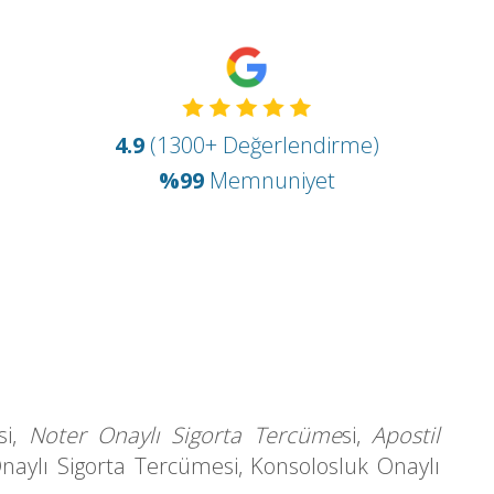
4.9
(1300+ Değerlendirme)
%99
Memnuniyet
si,
Noter Onaylı Sigorta Tercüme
si,
Apostil
 Onaylı Sigorta Tercüme
si,
Konsolosluk Onaylı