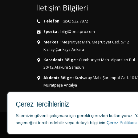
İletişim Bilgileri
Telefon :
(850) 532 7872
Eposta :
bilgi@onatpro.com
Merkez :
Meşrutiyet Mah. Meşrutiyet Cad. 5/12
Kızılay Çankaya Ankara
Karadeniz Bölge :
Cumhuriyet Mah. Alparslan Bul.
30/12
Atakum Samsun
Akdeniz Bölge :
Kızılsaray Mah. Şarampol Cad. 101
Muratpaşa Antalya
Çerez Tercihleriniz
Sitemizin güvenli çalışması için gerekli çerezleri kullanıyoruz.
seçeneğini tercih edebilir veya detaylı bilgi için
Çerez Politikası
tercume724.com bir ONAT Tercüme mark