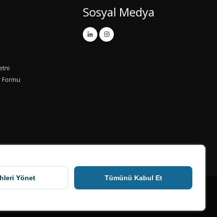
Sosyal Medya
etni
u Formu
hleri Yönet
Tümünü Kabul Et
Bağlantılar
İletişim