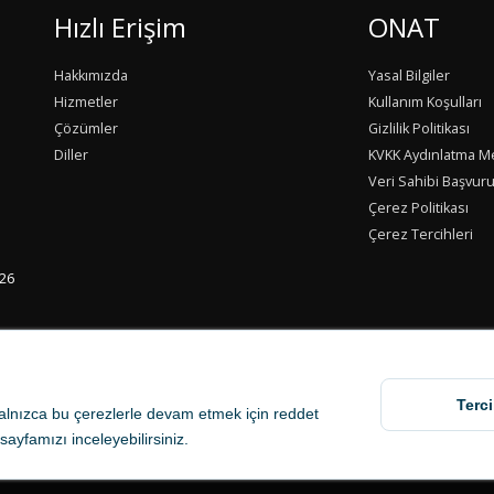
Hızlı Erişim
ONAT
Hakkımızda
Yasal Bilgiler
Hizmetler
Kullanım Koşulları
Çözümler
Gizlilik Politikası
Diller
KVKK Aydınlatma M
Veri Sahibi Başvur
Çerez Politikası
Çerez Tercihleri
/26
Terci
 Yalnızca bu çerezlerle devam etmek için
reddet
sayfamızı inceleyebilirsiniz.
asıdır.