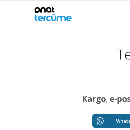
Te
Kargo
,
e-po
WhatsA