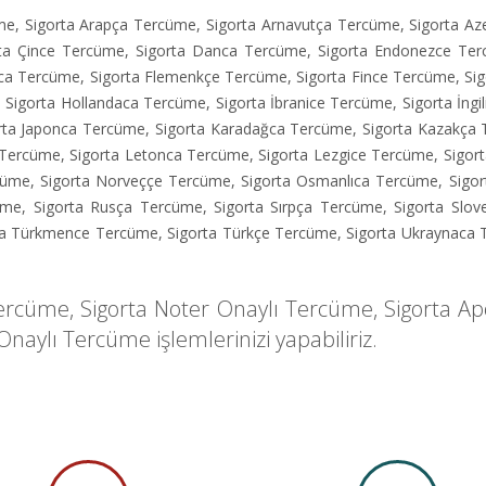
me
,
Sigorta Arapça Tercüme
,
Sigorta Arnavutça Tercüme
,
Sigorta Az
rta Çince Tercüme
,
Sigorta Danca Tercüme
,
Sigorta Endonezce Te
nca Tercüme
,
Sigorta Flemenkçe Tercüme
,
Sigorta Fince Tercüme
,
Si
,
Sigorta Hollandaca Tercüme
,
Sigorta İbranice Tercüme
,
Sigorta İng
rta Japonca Tercüme
,
Sigorta Karadağca Tercüme
,
Sigorta Kazakça
 Tercüme
,
Sigorta Letonca Tercüme
,
Sigorta Lezgice Tercüme
,
Sigor
cüme
,
Sigorta Norveççe Tercüme
,
Sigorta Osmanlıca Tercüme
,
Sigo
üme
,
Sigorta Rusça Tercüme
,
Sigorta Sırpça Tercüme
,
Sigorta Slo
ta Türkmence Tercüme
,
Sigorta Türkçe Tercüme
,
Sigorta Ukraynaca
Tercüme
,
Sigorta Noter Onaylı Tercüme
,
Sigorta Ap
k Onaylı Tercüme
işlemlerinizi yapabiliriz.