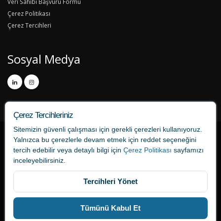
Veri Sahibi Başvuru Formu
Çerez Politikası
Çerez Tercihleri
Sosyal Medya
Çerez Tercihleriniz
Sitemizin güvenli çalışması için gerekli çerezleri kullanıyoruz.
Yalnızca bu çerezlerle devam etmek için
reddet
seçeneğini
tercih edebilir veya detaylı bilgi için
Çerez Politikası
sayfamızı
inceleyebilirsiniz.
Tercihleri Yönet
tercume724.com bir ONAT Tercüme markasıdır.
Tümünü Kabul Et
Bağlantılar
İletişim