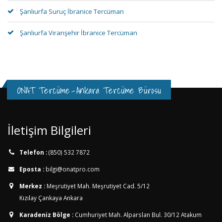
Şanlıurfa Suruç İbranice Tercüman
Şanlıurfa Viranşehir İbranice Tercüman
ONAT Tercüme
-
Ankara Tercüme Bürosu
İletişim Bilgileri
Telefon :
(850) 532 7872
Eposta :
bilgi@onatpro.com
Merkez :
Meşrutiyet Mah. Meşrutiyet Cad. 5/12
Kızılay Çankaya Ankara
Karadeniz Bölge :
Cumhuriyet Mah. Alparslan Bul. 30/12
Atakum