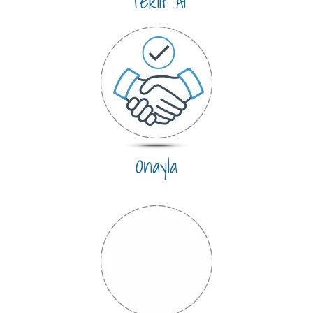
Teklif Al
Onayla