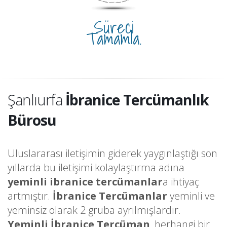
Süreci
Tamamla.
Şanlıurfa
İbranice Tercümanlık
Bürosu
Uluslararası iletişimin giderek yaygınlaştığı son
yıllarda bu iletişimi kolaylaştırma adına
yeminli ibranice tercümanlar
a ihtiyaç
artmıştır.
İbranice Tercümanlar
yeminli ve
yeminsiz olarak 2 gruba ayrılmışlardır.
Yeminli İbranice Tercüman
, herhangi bir