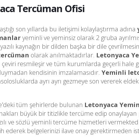
aca Tercüman Ofisi
laştığı son yıllarda bu iletişimi kolaylaştırma adına
manlar
yeminli ve yeminsiz olarak 2 gruba ayrılmı
a yazılı kaynağın bir dilden başka bir dile çevrilme
 tercüman
olarak anılmaktadırlar.
Letonyaca Y
o çeviri resmileşir ve tüm kurumlarda geçerli hale 
k duymadan kendisinin imzalamasıdır.
Yeminli le
olosluklarda ayrı ayrı gezmeye son vererek eldeki 
e'deki tüm şehirlerde bulunan
Letonyaca Yemin
arı büyük bir titizlikle tercüme edip onaylayan pr
zılı ve sözlü yeminli tercüme hizmetleri vermekted
h ederek belgelerinizi ilave onay gerektirmeden i