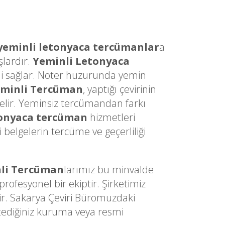
yeminli letonyaca tercümanlar
a
şlardır.
Yeminli Letonyaca
sini sağlar. Noter huzurunda yemin
eminli Tercüman
, yaptığı çevirinin
gelir. Yeminsiz tercümandan farkı
tonyaca tercüman
hizmetleri
belgelerin tercüme ve geçerliliği
li Tercüman
larımız bu minvalde
ofesyonel bir ekiptir. Şirketimiz
ir. Sakarya Çeviri Büromuzdaki
stediğiniz kuruma veya resmi