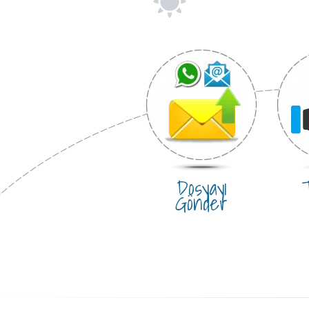
Dosyayı
T
Gönder