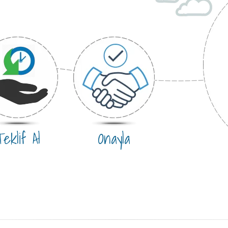
eklif Al
Onayla