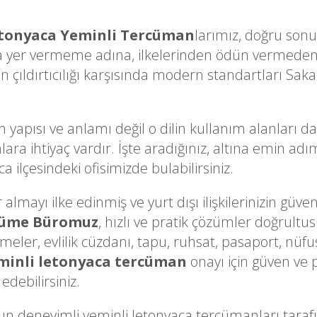
tonyaca Yeminli Tercüman
larımız, doğru sonuç
a yer vermeme adına, ilkelerinden ödün vermeden 
çıldırtıcılığı karşısında modern standartları Sakar
n yapısı ve anlamı değil o dilin kullanım alanları d
lara ihtiyaç vardır. İşte aradığınız, altına emin a
 ilçesindeki ofisimizde bulabilirsiniz.
lmayı ilke edinmiş ve yurt dışı ilişkilerinizin güveni
cüme Büromuz
, hızlı ve pratik çözümler doğrultu
ameler, evlilik cüzdanı, tapu, ruhsat, pasaport, nüfu
minli letonyaca tercüman
onayı için güven ve 
edebilirsiniz.
 deneyimli yeminli letonyaca tercümanları tar