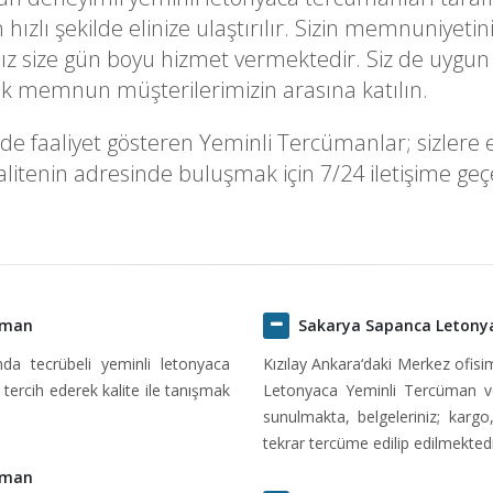
k en hızlı şekilde elinize ulaştırılır. Sizin memnuni
z size gün boyu hizmet vermektedir. Siz de uygun 
rek memnun müşterilerimizin arasına katılın.
faaliyet gösteren Yeminli Tercümanlar; sizlere en 
itenin adresinde buluşmak için 7/24 iletişime geçeb
üman
Sakarya Sapanca Letony
ında tecrübeli yeminli letonyaca
Kızılay Ankara‘daki Merkez ofis
tercih ederek kalite ile tanışmak
Letonyaca Yeminli Tercüman ve
sunulmakta, belgeleriniz; kargo
tekrar tercüme edilip edilmektedi
üman