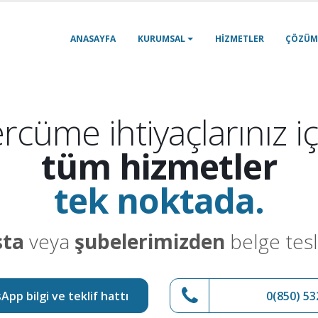
ANASAYFA
KURUMSAL
HIZMETLER
ÇÖZÜM
rcüme ihtiyaçlarınız iç
tüm hizmetler
tek noktada.
sta
veya
şubelerimizden
belge tesl
pp bilgi ve teklif hattı
0(850) 53