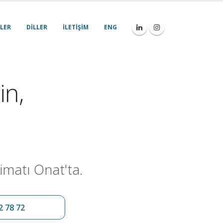
LER
DILLER
İLETIŞIM
ENG
in,
imatı Onat'ta.
2 78 72