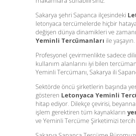
makamlara sunabilirsiniz.
Sakarya şehri Sapanca ilçesindeki
Le
letonyaca tercümelerde hiçbir hatay
değişen dünya dinamikleri ve zamanın 
Yeminli Tercümanları
ile yaşayın.
Profesyonel çevirmenlikte sadece dili
kullanım alanlarını iyi bilen tercüman
Yeminli Tercümanı, Sakarya ili Sapanca
Sektörde öncü şirketlerin başında yer a
gösteren
Letonyaca Yeminli Ter
hitap ediyor. Dilekçe çevirisi, beyann
işlem gerektiren tüm kaynakların
ye
ve Yeminli Tercüme Şirketimizi tercih 
Sakarya Sapanca Tercüme Büromuzun