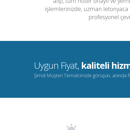
alıp, tüm noter onaylı ve yemi
işlemlerinizde, uzman letonyaca
profesyonel çevi
Uygun Fiyat,
kaliteli hizm
Şimdi Müşteri Temsilcimizle görüşün, anında fiya