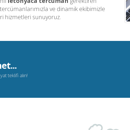
nli
letonyaca tercüman
gerektiren
 tercümanlarımızla ve dinamik ekibimizle
ri hizmetleri sunuyoruz.
et...
t teklifi alın!