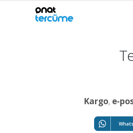
Te
Kargo
,
e-po
WhatsA