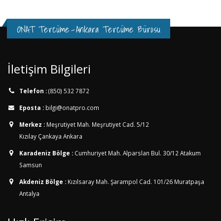
ONAT Tercüme
-
Ankara Tercüme Bürosu
İletişim Bilgileri
Telefon :
(850) 532 7872
Eposta :
bilgi@onatpro.com
Merkez :
Meşrutiyet Mah. Meşrutiyet Cad. 5/12
Kızılay Çankaya Ankara
Karadeniz Bölge :
Cumhuriyet Mah. Alparslan Bul. 30/12
Atakum
Samsun
Akdeniz Bölge :
Kızılsaray Mah. Şarampol Cad. 101/26
Muratpaşa
Antalya