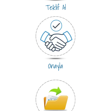
Teklif Al
Onayla