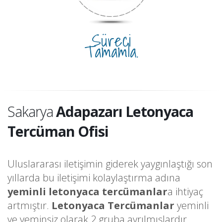
Süreci
Tamamla.
Sakarya
Adapazarı Letonyaca
Tercüman Ofisi
Uluslararası iletişimin giderek yaygınlaştığı son
yıllarda bu iletişimi kolaylaştırma adına
yeminli letonyaca tercümanlar
a ihtiyaç
artmıştır.
Letonyaca Tercümanlar
yeminli
ve yeminsiz olarak 2 gruba ayrılmışlardır.