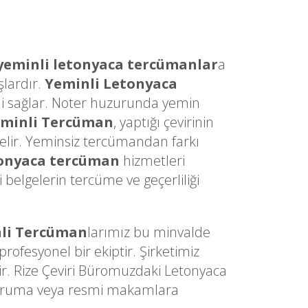
yeminli letonyaca tercümanlar
a
şlardır.
Yeminli Letonyaca
sini sağlar. Noter huzurunda yemin
eminli Tercüman
, yaptığı çevirinin
gelir. Yeminsiz tercümandan farkı
tonyaca tercüman
hizmetleri
belgelerin tercüme ve geçerliliği
li Tercüman
larımız bu minvalde
ofesyonel bir ekiptir. Şirketimiz
ir. Rize Çeviri Büromuzdaki Letonyaca
z kuruma veya resmi makamlara