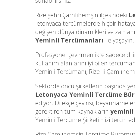
sunabilirsiniz.
Rize şehri Çamlıhemşin ilçesindeki
L
letonyaca tercümelerde hiçbir hatay
değişen dünya dinamikleri ve zamanın ç
Yeminli Tercümanları
ile yaşayın.
Profesyonel çevirmenlikte sadece dili
kullanım alanlarını iyi bilen tercüman
Yeminli Tercümanı, Rize ili Çamlıhemşi
Sektörde öncü şirketlerin başında yer a
Letonyaca Yeminli Tercüme Bü
ediyor. Dilekçe çevirisi, beyannameler
gerektiren tüm kaynakların
yeminli
Yeminli Tercüme Şirketimizi tercih ede
Rize Çamlıhemşin Tercüme Büromuzu