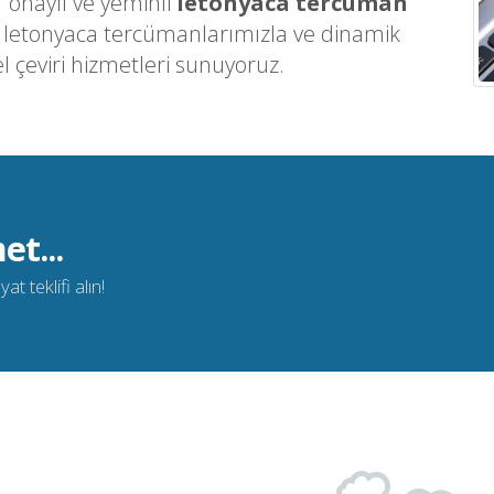
 onaylı ve yeminli
letonyaca tercüman
n letonyaca tercümanlarımızla ve dinamik
l çeviri hizmetleri sunuyoruz.
et...
t teklifi alın!