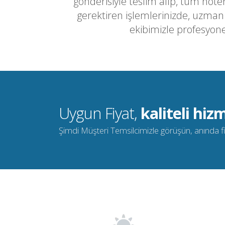
gönderisiyle teslim alıp, tüm noter
gerektiren işlemlerinizde, uzma
ekibimizle profesyone
Uygun Fiyat,
kaliteli hizm
Şimdi Müşteri Temsilcimizle görüşün, anında fiya