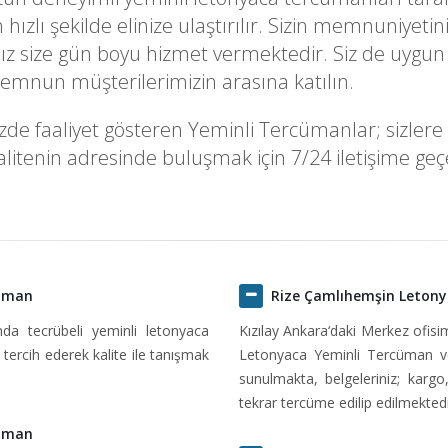
k en hızlı şekilde elinize ulaştırılır. Sizin memnuni
z size gün boyu hizmet vermektedir. Siz de uygun 
 memnun müşterilerimizin arasına katılın.
 faaliyet gösteren Yeminli Tercümanlar; sizlere en
itenin adresinde buluşmak için 7/24 iletişime geçeb
cüman
Rize Çamlıhemşin Leton
ında tecrübeli yeminli letonyaca
Kızılay Ankara‘daki Merkez ofis
tercih ederek kalite ile tanışmak
Letonyaca Yeminli Tercüman ve
sunulmakta, belgeleriniz; kargo
tekrar tercüme edilip edilmektedi
cüman