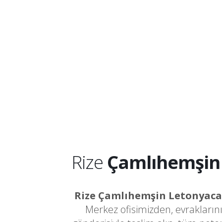
Rize
Çamlıhemşin
Rize Çamlıhemşin Letonyac
Merkez ofisimizden, evrakların