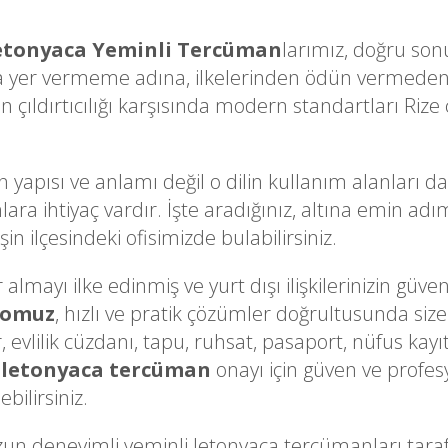
etonyaca Yeminli Tercüman
larımız, doğru sonu
a yer vermeme adına, ilkelerinden ödün vermeden 
ıldırtıcılığı karşısında modern standartları Rize ç
n yapısı ve anlamı değil o dilin kullanım alanları d
lara ihtiyaç vardır. İşte aradığınız, altına emin a
n ilçesindeki ofisimizde bulabilirsiniz.
lmayı ilke edinmiş ve yurt dışı ilişkilerinizin güveni
romuz
, hızlı ve pratik çözümler doğrultusunda size
, evlilik cüzdanı, tapu, ruhsat, pasaport, nüfus kayı
 letonyaca tercüman
onayı için güven ve profes
bilirsiniz.
n deneyimli yeminli letonyaca tercümanları ta