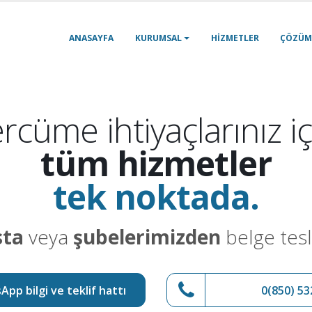
ANASAYFA
KURUMSAL
HIZMETLER
ÇÖZÜM
rcüme ihtiyaçlarınız iç
tüm hizmetler
tek noktada.
sta
veya
şubelerimizden
belge tesl
pp bilgi ve teklif hattı
0(850) 53