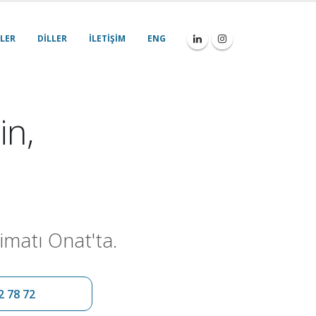
LER
DILLER
İLETIŞIM
ENG
in,
imatı Onat'ta.
2 78 72