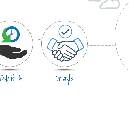
eklif Al
Onayla