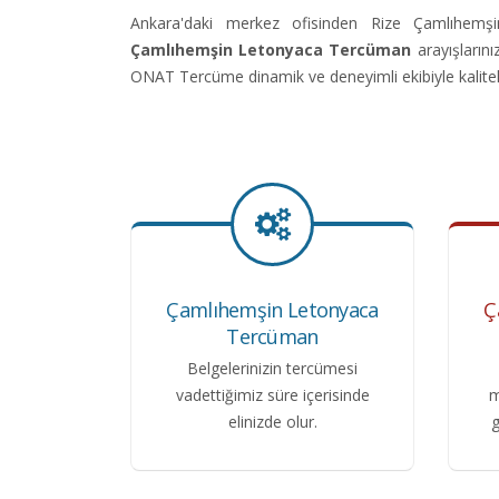
Ankara'daki merkez ofisinden Rize Çamlıhemş
Çamlıhemşin Letonyaca Tercüman
arayışlarını
ONAT Tercüme dinamik ve deneyimli ekibiyle kalitel
Çamlıhemşin Letonyaca
Ç
Tercüman
Belgelerinizin tercümesi
vadettiğimiz süre içerisinde
m
elinizde olur.
g