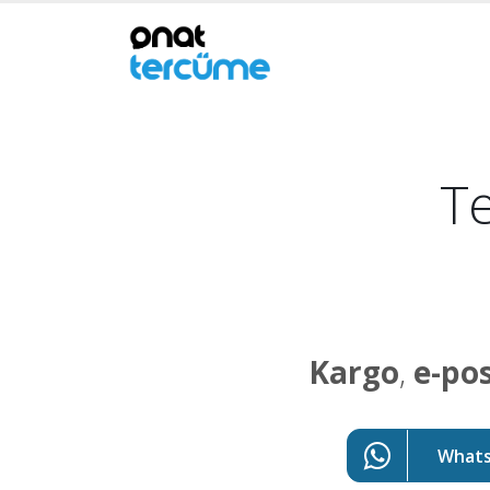
Te
Kargo
,
e-po
WhatsA