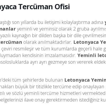
yaca Tercüman Ofisi
laştığı son yıllarda bu iletişimi kolaylaştırma adına
manlar
yeminli ve yeminsiz olarak 2 gruba ayrılmı
a yazılı kaynağın bir dilden başka bir dile çevrilme
 tercüman
olarak anılmaktadırlar.
Letonyaca Y
o çeviri resmileşir ve tüm kurumlarda geçerli hale 
k duymadan kendisinin imzalamasıdır.
Yeminli le
olosluklarda ayrı ayrı gezmeye son vererek eldeki 
e'deki tüm şehirlerde bulunan
Letonyaca Yemin
arı büyük bir titizlikle tercüme edip onaylayan pr
zılı ve sözlü yeminli tercüme hizmetleri vermekted
belgelerinizi ilave onay gerektirmeden istediğini