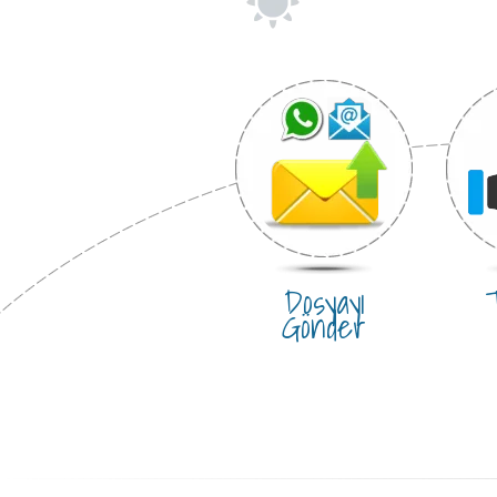
Dosyayı
T
Gönder