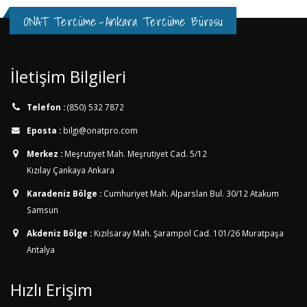
ONAT Tercüme
-
Ankara Tercüme Bürosu
İletişim Bilgileri
Telefon :
(850) 532 7872
Eposta :
bilgi@onatpro.com
Merkez :
Meşrutiyet Mah. Meşrutiyet Cad. 5/12
Kızılay Çankaya Ankara
Karadeniz Bölge :
Cumhuriyet Mah. Alparslan Bul. 30/12
Atakum
Samsun
Akdeniz Bölge :
Kızılsaray Mah. Şarampol Cad. 101/26
Muratpaşa
Antalya
Hızlı Erişim