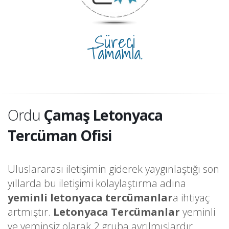
Süreci
Tamamla.
Ordu
Çamaş Letonyaca
Tercüman Ofisi
Uluslararası iletişimin giderek yaygınlaştığı son
yıllarda bu iletişimi kolaylaştırma adına
yeminli letonyaca tercümanlar
a ihtiyaç
artmıştır.
Letonyaca Tercümanlar
yeminli
ve yeminsiz olarak 2 gruba ayrılmışlardır.