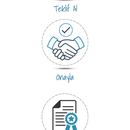
Teklif Al
Onayla