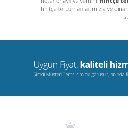
noter onaylı ve yeminli
hintçe t
hintçe tercümanlarımızla ve dinami
s
Uygun Fiyat,
kaliteli hizm
Şimdi Müşteri Temsilcimizle görüşün, anında fiya