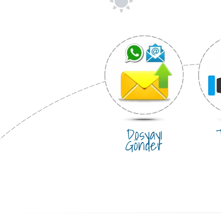
Dosyayı
T
Gönder