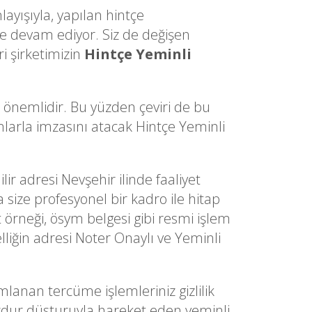
layışıyla, yapılan hintçe
e devam ediyor. Siz de değişen
i şirketimizin
Hintçe Yeminli
a önemlidir. Bu yüzden çeviri de bu
ımlarla imzasını atacak Hintçe Yeminli
lir adresi Nevşehir ilinde faaliyet
 size profesyonel bir kadro ile hitap
t örneği, ösym belgesi gibi resmi işlem
liğin adresi Noter Onaylı ve Yeminli
nan tercüme işlemleriniz gizlilik
muzdur düsturuyla hareket eden yeminli