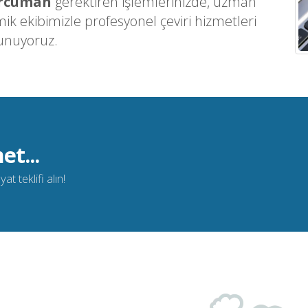
ercüman
gerektiren işlemlerinizde, uzman
k ekibimizle profesyonel çeviri hizmetleri
unuyoruz.
et...
t teklifi alın!