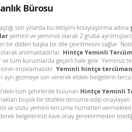
anlık Bürosu
laştığı son yıllarda bu iletişimi kolaylaştırma adına
lar
yeminli ve yeminsiz olarak 2 gruba ayrılmışlard
ğın bir dilden başka bir dile çevrilmesini sağlar. 
olarak anılmaktadırlar.
Hintçe Yeminli Tercü
ir ve tüm kurumlarda geçerli hale gelir. Yeminsiz t
sinin imzalamasıdır.
Yeminli hintçe tercüma
ayrı gezmeye son vererek eldeki belgelerin tercüme
e'deki tüm şehirlerde bulunan
Hintçe Yeminli 
arı büyük bir titizlikle tercüme edip onaylayan pr
zılı ve sözlü yeminli tercüme hizmetleri vermekted
derek belgelerinizi ilave onay gerektirmeden ist