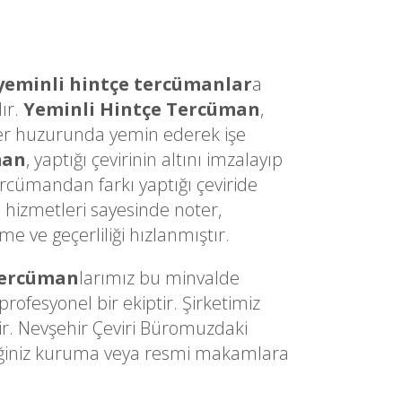
yeminli hintçe tercümanlar
a
ır.
Yeminli Hintçe Tercüman
,
Noter huzurunda yemin ederek işe
man
, yaptığı çevirinin altını imzalayıp
ercümandan farkı yaptığı çeviride
n
hizmetleri sayesinde noter,
 ve geçerliliği hızlanmıştır.
Tercüman
larımız bu minvalde
ofesyonel bir ekiptir. Şirketimiz
ir. Nevşehir Çeviri Büromuzdaki
ediğiniz kuruma veya resmi makamlara