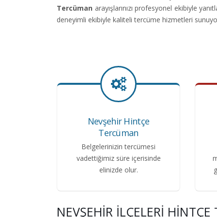
Tercüman
arayışlarınızı profesyonel ekibiyle ya
deneyimli ekibiyle kaliteli tercüme hizmetleri sunuyo
Nevşehir Hintçe
Tercüman
Belgelerinizin tercümesi
vadettiğimiz süre içerisinde
m
elinizde olur.
g
NEVŞEHIR İLÇELERI HINTÇ