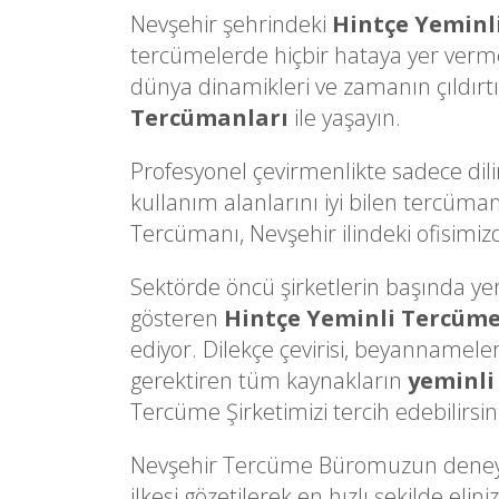
Nevşehir şehrindeki
Hintçe Yeminl
tercümelerde hiçbir hataya yer verm
dünya dinamikleri ve zamanın çıldırtı
Tercümanları
ile yaşayın.
Profesyonel çevirmenlikte sadece dili
kullanım alanlarını iyi bilen tercüman
Tercümanı, Nevşehir ilindeki ofisimizd
Sektörde öncü şirketlerin başında yer a
gösteren
Hintçe Yeminli Tercüm
ediyor. Dilekçe çevirisi, beyannameler
gerektiren tüm kaynakların
yeminli
Tercüme Şirketimizi tercih edebilirsin
Nevşehir Tercüme Büromuzun deneyiml
ilkesi gözetilerek en hızlı şekilde e