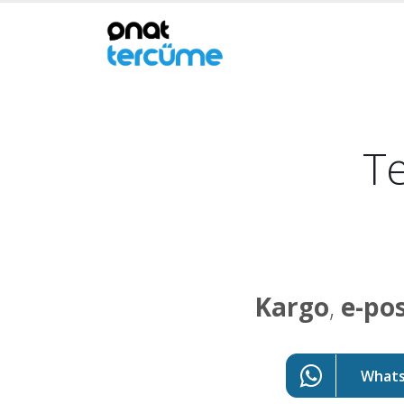
Te
Kargo
,
e-po
WhatsA