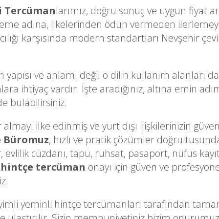
i Tercüman
larımız, doğru sonuç ve uygun fiyat an
eme adına, ilkelerinden ödün vermeden ilerlemey
cılığı karşısında modern standartları Nevşehir çevir
n yapısı ve anlamı değil o dilin kullanım alanları d
lara ihtiyaç vardır. İşte aradığınız, altına emin ad
e bulabilirsiniz.
lmayı ilke edinmiş ve yurt dışı ilişkilerinizin güveni
e Büromuz
, hızlı ve pratik çözümler doğrultusunda
, evlilik cüzdanı, tapu, ruhsat, pasaport, nüfus kayı
 hintçe tercüman
onayı için güven ve profesyonel
iz.
i yeminli hintçe tercümanları tarafından tamamla
linize ulaştırılır. Sizin memnuniyetiniz bizim onuru