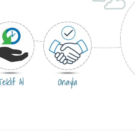
eklif Al
Onayla