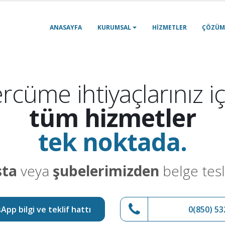
ANASAYFA
KURUMSAL
HIZMETLER
ÇÖZÜM
rcüme ihtiyaçlarınız iç
tüm hizmetler
tek noktada.
sta
veya
şubelerimizden
belge tesl
pp bilgi ve teklif hattı
0(850) 53