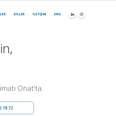
LER
DILLER
İLETIŞIM
ENG
in,
imatı Onat'ta.
2 78 72