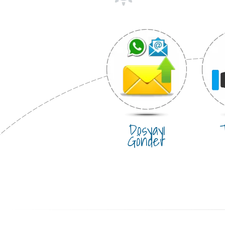
Dosyayı
T
Gönder