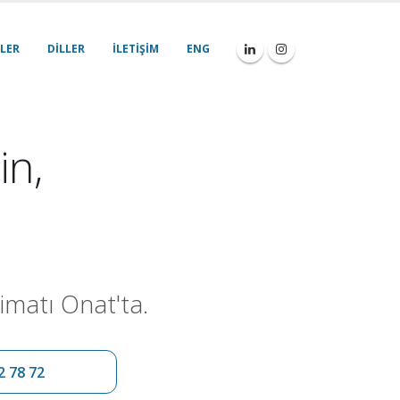
LER
DILLER
İLETIŞIM
ENG
in,
imatı Onat'ta.
2 78 72