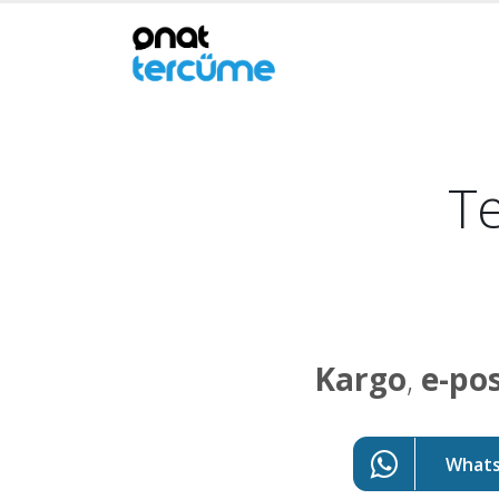
Te
Kargo
,
e-po
WhatsA