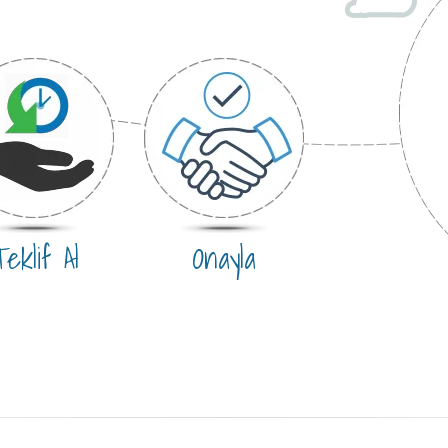
eklif Al
Onayla