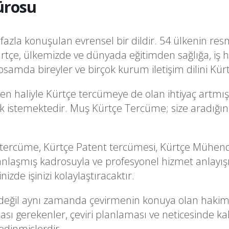
ürosu
azla konuşulan evrensel bir dildir. 54 ülkenin resm
rtçe, ülkemizde ve dünyada eğitimden sağlığa, iş 
samda bireyler ve birçok kurum iletişim dilini Kür
en haliyle Kürtçe tercümeye de olan ihtiyaç artmış
şmak istemektedir. Muş Kürtçe Tercüme; size aradığı
 tercüme, Kürtçe Patent tercümesi, Kürtçe Mühendi
laşmış kadrosuyla ve profesyonel hizmet anlayış
zde işinizi kolaylaştıracaktır.
şi değil aynı zamanda çevirmenin konuya olan haki
ası gerekenler, çeviri planlaması ve neticesinde ka
 edinmişlerdir.