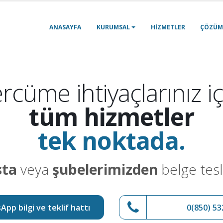
ANASAYFA
KURUMSAL
HIZMETLER
ÇÖZÜM
rcüme ihtiyaçlarınız iç
tüm hizmetler
tek noktada.
sta
veya
şubelerimizden
belge tesl
pp bilgi ve teklif hattı
0(850) 53