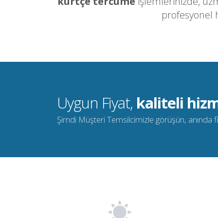
kürtçe tercüme
işlemlerinizde, uz
profesyonel 
Uygun Fiyat,
kaliteli hizm
Şimdi Müşteri Temsilcimizle görüşün, anında fiya