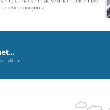
man tercümanlarımızla ve dinamik ekibimizle
hizmetler sunuyoruz.
et...
t teklifi alın!