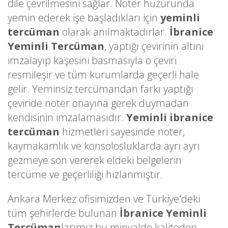
dile çevrilmesini sağlar. Noter huzurunda
yemin ederek işe başladıkları için
yeminli
tercüman
olarak anılmaktadırlar.
İbranice
Yeminli Tercüman
, yaptığı çevirinin altını
imzalayıp kaşesini basmasıyla o çeviri
resmileşir ve tüm kurumlarda geçerli hale
gelir. Yeminsiz tercümandan farkı yaptığı
çeviride noter onayına gerek duymadan
kendisinin imzalamasıdır.
Yeminli ibranice
tercüman
hizmetleri sayesinde noter,
kaymakamlık ve konsolosluklarda ayrı ayrı
gezmeye son vererek eldeki belgelerin
tercüme ve geçerliliği hızlanmıştır.
Ankara Merkez ofisimizden ve Türkiye'deki
tüm şehirlerde bulunan
İbranice Yeminli
Tercüman
larımız bu minvalde kaliteden