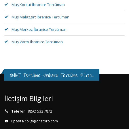
Muş Korkut İbranice Tercüman
Muş Malazgirt İbranice Tercüman
Muş Merkez İbranice Tercüman
Muş Varto İbranice Tercüman
ONAT Tercüme
-
Ankara Tercüme Bürosu
İletişim Bilgileri
Telefon :
(850) 532 7872
Eposta :
bilgi@onatpro.com