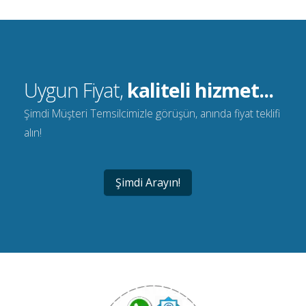
Uygun Fiyat,
kaliteli hizmet...
Şimdi Müşteri Temsilcimizle görüşün, anında fiyat teklifi
alın!
Şimdi Arayın!