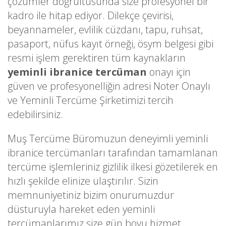
çözümler doğrultusunda size profesyonel bir
kadro ile hitap ediyor. Dilekçe çevirisi,
beyannameler, evlilik cüzdanı, tapu, ruhsat,
pasaport, nüfus kayıt örneği, ösym belgesi gibi
resmi işlem gerektiren tüm kaynakların
yeminli ibranice tercüman
onayı için
güven ve profesyonelliğin adresi Noter Onaylı
ve Yeminli Tercüme Şirketimizi tercih
edebilirsiniz.
Muş Tercüme Büromuzun deneyimli yeminli
ibranice tercümanları tarafından tamamlanan
tercüme işlemleriniz gizlilik ilkesi gözetilerek en
hızlı şekilde elinize ulaştırılır. Sizin
memnuniyetiniz bizim onurumuzdur
düsturuyla hareket eden yeminli
tercümanlarımız size gün boyu hizmet