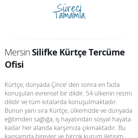
Süreci
Tamamla.
Mersin
Silifke Kürtçe Tercüme
Ofisi
Kürtçe, dünyada Çince‘ den sonra en fazla
konuşulan evrensel bir dildir. 54 ülkenin resmi
dilidir ve tüm kıtalarda konuşulmaktadır.
Bunun yanı sıra Kürtçe, ülkemizde ve dünyada
eğitimden sağlığa, iş hayatından sosyal hayata
kadar her alanda karşımıza çıkmaktadır. Bu
kapsamda bireyler ve birçok kurum iletişim