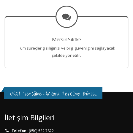
Mersin Silifke
Tüm süreçler gizliliğinizi ve bilgi güvenliğini sağlayacak
şekilde yönetilir.
ONAT Tercüme
-
Ankara Tercüme Bürosu
İletişim Bilgileri
Telefon :
(850) 532 7872