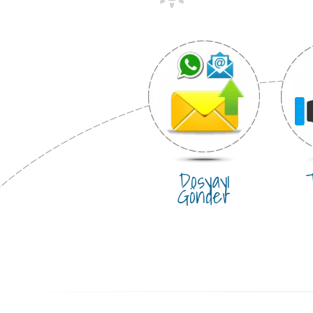
Dosyayı
T
Gönder