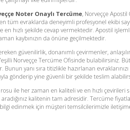
eççe Noter Onaylı Tercüme
, Norveççe Aposti
n tüm evraklarda deneyimli profesyonel ekibi sayes
 en hızlı şekilde cevap vermektedir. Apostil işleml
 zaman kaybınızın da önüne geçilmektedir.
ken güvenilirlik, donanımlı çevirmenler, anlaşılır
eşilli Norveççe Tercüme Ofisinde bulabilirsiniz. Bütü
 Bunun yanı sıra titizlikle hazırlanan evraklarınızı 
la gönderip yine güvenli bir şekilde teslim alabilirs
rosu ile her zaman en kaliteli ve en hızlı çevirile
aradığınız kalitenin tam adresidir. Tercüme fiyatl
lgi edinmek için müşteri temsilcilerimizle iletişime