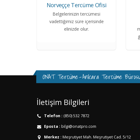
Norveççe Tercüme Ofisi
Belgelerinizin tercümesi
vadettiğimiz süre içerisinde
elinizde olur.
m
g
ONAT Tercüme
-
Ankara Tercüme Büros
İletişim Bilgileri
Telefon :
(850) 532 7872
Eposta :
bilgi@onatpro.com
Merkez :
Meşrutiyet Mah. Meşrutiyet Cad. 5/12