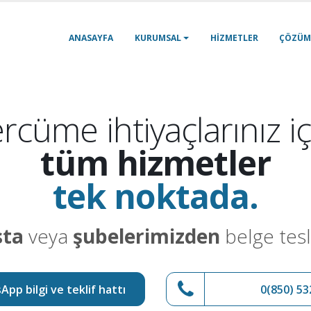
ANASAYFA
KURUMSAL
HIZMETLER
ÇÖZÜM
rcüme ihtiyaçlarınız iç
tüm hizmetler
tek noktada.
sta
veya
şubelerimizden
belge tesl
pp bilgi ve teklif hattı
0(850) 53