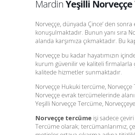
Mardin
Yeşilli Norveççe
Norveççe, dünyada Çince‘ den sonra en
konuşulmaktadır. Bunun yanı sıra No
alanda karşımıza çıkmaktadır. Bu kap
Norveççe bu kadar hayatımızın içinde
kurum güvenilir ve kaliteli firmalarl
kalitede hizmetler sunmaktadır.
Norveççe Hukuki tercüme, Norveççe T
Norveççe evrak tercümelerinde alan
Yeşilli Norveççe Tercüme, Norveççeye d
Norveççe tercüme
işi sadece çevir
Tercüme olarak; tercümanlarımız, çevi
metinler ortaya çıkarma adına titizlik