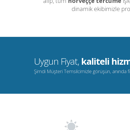
alıp, tüm
norveççe tercüme
işl
dinamik ekibimizle pr
Uygun Fiyat,
kaliteli hizm
Şimdi Müşteri Temsilcimizle görüşün, anında fiya