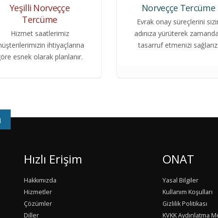
Yeşilli Norveççe
Norveççe Tercüme
Tercüme
Evrak onay süreçlerini sizi
Hizmet saatlerimiz
adınıza yürüterek zamand
üşterilerimizin ihtiyaçlarına
tasarruf etmenizi sağlarız
öre esnek olarak planlanır.
u
Hızlı Erişim
ONAT
Hakkımızda
Yasal Bilgiler
Hizmetler
Kullanım Koşulları
Çözümler
Gizlilik Politikası
Diller
KVKK Aydınlatma M