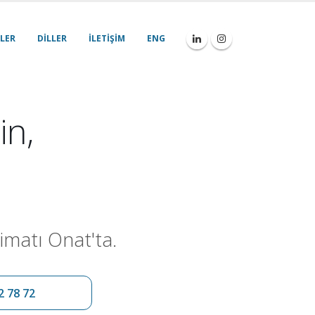
LER
DILLER
İLETIŞIM
ENG
in,
imatı Onat'ta.
2 78 72