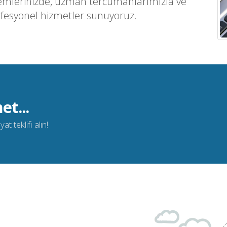
emlerinizde, uzman tercümanlarımızla ve
ofesyonel hizmetler sunuyoruz.
et...
t teklifi alın!