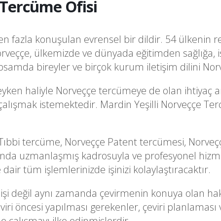
 Tercüme Ofisi
 fazla konuşulan evrensel bir dildir. 54 ülkenin re
rveççe, ülkemizde ve dünyada eğitimden sağlığa, i
samda bireyler ve birçok kurum iletişim dilini No
yken haliyle Norveççe tercümeye de olan ihtiyaç ar
a çalışmak istemektedir. Mardin Yeşilli Norveççe Te
ıbbi tercüme, Norveççe Patent tercümesi, Norveçç
ında uzmanlaşmış kadrosuyla ve profesyonel hizme
air tüm işlemlerinizde işinizi kolaylaştıracaktır.
i işi değil aynı zamanda çevirmenin konuya olan hak
ri öncesi yapılması gerekenler, çeviri planlaması 
le çalışmayı ilke edinmişlerdir.