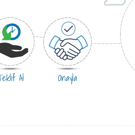
eklif Al
Onayla