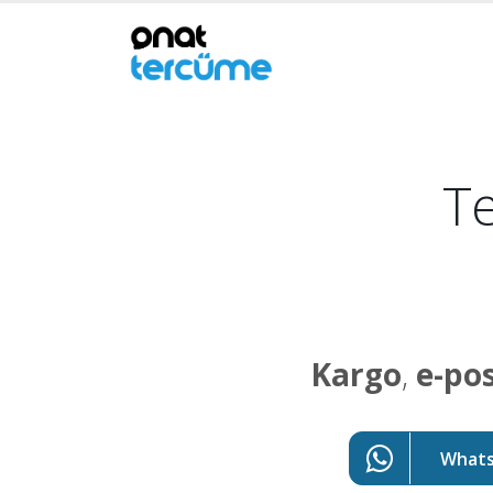
Te
Kargo
,
e-po
WhatsA