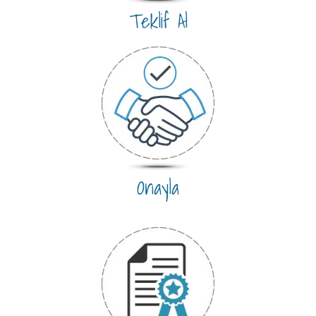
Teklif Al
Onayla