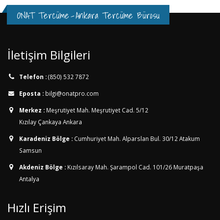
ONAT Tercüme
-
Ankara Tercüme Bürosu
İletişim Bilgileri
Telefon :
(850) 532 7872
Eposta :
bilgi@onatpro.com
Merkez :
Meşrutiyet Mah. Meşrutiyet Cad. 5/12
Kızılay Çankaya Ankara
Karadeniz Bölge :
Cumhuriyet Mah. Alparslan Bul. 30/12
Atakum
Samsun
Akdeniz Bölge :
Kızılsaray Mah. Şarampol Cad. 101/26
Muratpaşa
Antalya
Hızlı Erişim