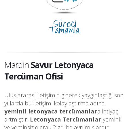
Süreci
Tamamla.
Mardin
Savur Letonyaca
Tercüman Ofisi
Uluslararası iletişimin giderek yaygınlaştığı son
yıllarda bu iletişimi kolaylaştırma adına
yeminli letonyaca tercümanlar
a ihtiyaç
artmıştır.
Letonyaca Tercümanlar
yeminli
ve yeminsiz olarak 2 gruba ayrılmışlardır.