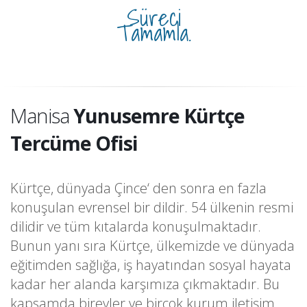
Süreci
Tamamla.
Manisa
Yunusemre Kürtçe
Tercüme Ofisi
Kürtçe, dünyada Çince‘ den sonra en fazla
konuşulan evrensel bir dildir. 54 ülkenin resmi
dilidir ve tüm kıtalarda konuşulmaktadır.
Bunun yanı sıra Kürtçe, ülkemizde ve dünyada
eğitimden sağlığa, iş hayatından sosyal hayata
kadar her alanda karşımıza çıkmaktadır. Bu
kapsamda bireyler ve birçok kurum iletişim