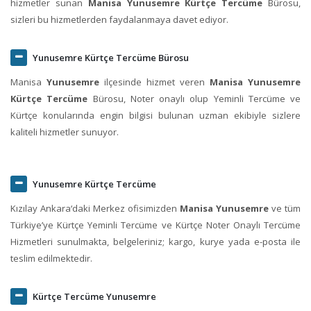
hizmetler sunan
Manisa Yunusemre Kürtçe Tercüme
Bürosu,
sizleri bu hizmetlerden faydalanmaya davet ediyor.
Yunusemre Kürtçe Tercüme Bürosu
Manisa
Yunusemre
ilçesinde hizmet veren
Manisa Yunusemre
Kürtçe Tercüme
Bürosu, Noter onaylı olup Yeminli Tercüme ve
Kürtçe konularında engin bilgisi bulunan uzman ekibiyle sizlere
kaliteli hizmetler sunuyor.
Yunusemre Kürtçe Tercüme
Kızılay Ankara‘daki Merkez ofisimizden
Manisa Yunusemre
ve tüm
Türkiye’ye Kürtçe Yeminli Tercüme ve Kürtçe Noter Onaylı Tercüme
Hizmetleri sunulmakta, belgeleriniz; kargo, kurye yada e-posta ile
teslim edilmektedir.
Kürtçe Tercüme Yunusemre