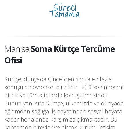
Süreci
Tamamla.
Manisa
Soma Kürtçe Tercüme
Ofisi
Kürtçe, dünyada Çince‘ den sonra en fazla
konuşulan evrensel bir dildir. 54 ülkenin resmi
dilidir ve tüm kıtalarda konuşulmaktadır.
Bunun yanı sıra Kürtçe, ülkemizde ve dünyada
eğitimden sağlığa, iş hayatından sosyal hayata
kadar her alanda karşımıza çıkmaktadır. Bu
kapsamda bireyler ve birçok kurum iletişim