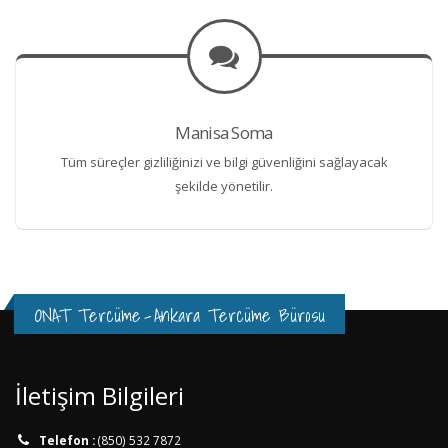
Manisa Soma
Tüm süreçler gizliliğinizi ve bilgi güvenliğini sağlayacak
şekilde yönetilir.
ONAT Tercüme
-
Ankara Tercüme Bürosu
İletişim Bilgileri
Telefon :
(850) 532 7872