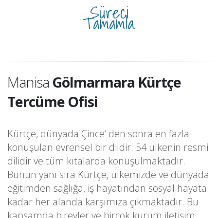
Süreci
Tamamla.
Manisa
Gölmarmara Kürtçe
Tercüme Ofisi
Kürtçe, dünyada Çince‘ den sonra en fazla
konuşulan evrensel bir dildir. 54 ülkenin resmi
dilidir ve tüm kıtalarda konuşulmaktadır.
Bunun yanı sıra Kürtçe, ülkemizde ve dünyada
eğitimden sağlığa, iş hayatından sosyal hayata
kadar her alanda karşımıza çıkmaktadır. Bu
kapsamda bireyler ve birçok kurum iletişim