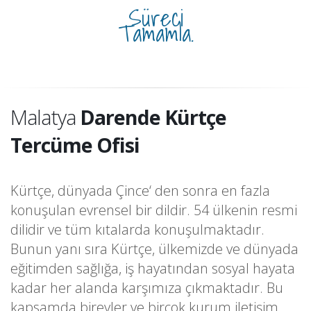
Süreci
Tamamla.
Malatya
Darende Kürtçe
Tercüme Ofisi
Kürtçe, dünyada Çince‘ den sonra en fazla
konuşulan evrensel bir dildir. 54 ülkenin resmi
dilidir ve tüm kıtalarda konuşulmaktadır.
Bunun yanı sıra Kürtçe, ülkemizde ve dünyada
eğitimden sağlığa, iş hayatından sosyal hayata
kadar her alanda karşımıza çıkmaktadır. Bu
kapsamda bireyler ve birçok kurum iletişim