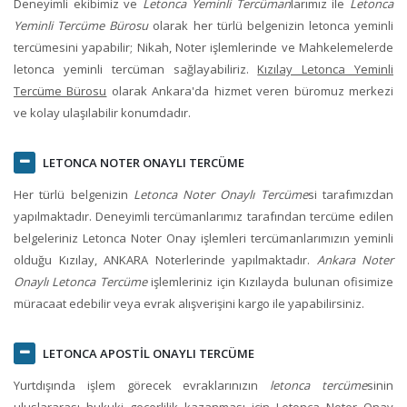
Deneyimli ekibimiz ve
Letonca Yeminli Tercüman
larımız ile
Letonca
Yeminli Tercüme Bürosu
olarak her türlü belgenizin
letonca yeminli
tercüme
sini yapabilir; Nikah, Noter işlemlerinde ve Mahkelemelerde
letonca yeminli tercüman sağlayabiliriz.
Kızılay Letonca Yeminli
Tercüme Bürosu
olarak
Ankara
'da hizmet veren büromuz merkezi
ve kolay ulaşılabilir konumdadır.
LETONCA NOTER ONAYLI TERCÜME
Her türlü belgenizin
Letonca Noter Onaylı Tercüme
si tarafımızdan
yapılmaktadır. Deneyimli tercümanlarımız tarafından tercüme edilen
belgeleriniz Letonca Noter Onay işlemleri tercümanlarımızın yeminli
olduğu
Kızılay, ANKARA
Noterlerinde yapılmaktadır.
Ankara Noter
Onaylı Letonca Tercüme
işlemleriniz için
Kızılay
da bulunan ofisimize
müracaat edebilir veya evrak alışverişini kargo ile yapabilirsiniz.
LETONCA APOSTİL ONAYLI TERCÜME
Yurtdışında işlem görecek evraklarınızın
letonca tercüme
sinin
uluslararası hukuki geçerlilik kazanması için Letonca Noter Onay