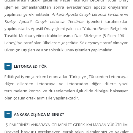
işlemleri tamamlandıktan sonra evraklarınızın apostil onaylarının
yapılması gerekmektedir.
Ankara Apostil Onaylı Letonca Tercüme
ve
Kızılay Apostil Onaylı Letonca Tercüme
işlemleri tarafımızdan
yapılmaktadır. Apostil Onay işlemi yalnızca "Yabancı Resmi Belgelerin
Tasdiki Mecburiyetinin Kaldırılmasına Dair Sözleşme (5 Ekim 1961 -
Lahey)"ye taraf olan ülkelerde geçerlidir. Sözleşmeye taraf olmayan
ülker için Dışişleri ve Konsolosluk Onay işlemleri yapılmalıdır.
LETONCA EDİTÖR
Editöryal işlem gereken Letoncadan Türkçeye , Türkçeden Letoncaya,
diğer dillerden Letoncaya ve Letoncadan diğer dillere yazılı
tercümelerin kontrol ve düzenlemeleri ilgili dilde dilbilgisi hakimiyeti
olan çözüm ortaklarımız ile yapılmaktadır.
ANKARA DIŞINDA MISINIZ?
İŞLEMLERİNİZİ ANKARAYA GELMENİZE GEREK KALMADAN YÜRÜTELİM.
Bireysel başvuru gerekmeyen evrak takip işlemlerinizi ve vekalet