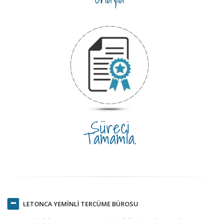
Süreci
Tamamla.
LETONCA YEMİNLİ TERCÜME BÜROSU