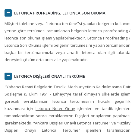
LETONCA PROFREADİNG
, LETONCA SON OKUMA
Müşteri talebine veya "letonca tercüme"si yapılan belgenin kullanım
yerine göre tercümesi tamamlanan belgenin letonca proofreading /
letonca son okuma işlemi yapılabilmektedir. Letonca Proofreading /
Letonca Son Okuma işlemi belgenin tercümesini yapan tercümandan
başka bir tercümanımızla veya anadili letonca olan ilgili alanda
deneyimli çözüm ortalarımız ile yapılmaktadır.
LETONCA DIŞİŞLERİ ONAYLI TERCÜME
"Yabancı Resmi Belgelerin Tasdiki Mecburiyetinin Kaldırılmasına Dair
Sözleşme (5 Ekim 1961 - Lahey)"ye taraf olmayan ülkelerde işlem
görecek evraklarınızın letonca tercümesinin hukuki geçerlilik
kazanması için
Letonca Noter Onay
işlemleri ve tasdik işlemleri
tamamlandıktan sonra evraklarınızın Dışişleri onaylarının yapılması
gerekmektedir. "Ankara Dışişleri Onaylı Letonca Tercüme" ve "Kızılay
Dışişleri Onaylı Letonca Tercüme" işlemleri tarafımızdan