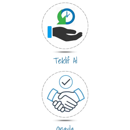
Teklif Al
Onayla