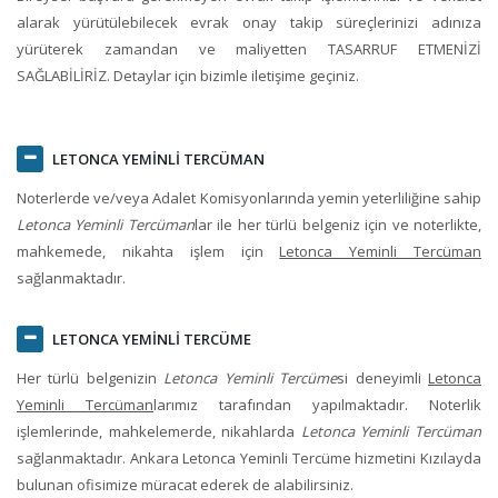
alarak yürütülebilecek evrak onay takip süreçlerinizi adınıza
yürüterek zamandan ve maliyetten TASARRUF ETMENİZİ
SAĞLABİLİRİZ. Detaylar için bizimle iletişime geçiniz.
LETONCA YEMİNLİ TERCÜMAN
Noterlerde ve/veya Adalet Komisyonlarında yemin yeterliliğine sahip
Letonca Yeminli Tercüman
lar ile her türlü belgeniz için ve noterlikte,
mahkemede, nikahta işlem için
Letonca Yeminli Tercüman
sağlanmaktadır.
LETONCA YEMİNLİ TERCÜME
Her türlü belgenizin
Letonca Yeminli Tercüme
si deneyimli
Letonca
Yeminli Tercüman
larımız tarafından yapılmaktadır. Noterlik
işlemlerinde, mahkelemerde, nikahlarda
Letonca Yeminli Tercüman
sağlanmaktadır.
Ankara Letonca Yeminli Tercüme
hizmetini Kızılayda
bulunan ofisimize müracat ederek de alabilirsiniz.