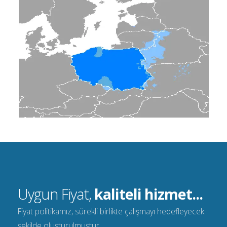
Uygun Fiyat,
kaliteli hizmet...
Fiyat politikamız, sürekli birlikte çalışmayı hedefleyecek
şekilde oluşturulmuştur.