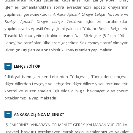
işlemleri tamamlandıktan sonra evraklarınızın apostil onaylarının
yapılması gerekmektedir.
Ankara Apostil Onaylı Lehçe Tercüme
ve
Kızılay Apostil Onaylı Lehçe Tercüme
işlemleri tarafımızdan
yapılmaktadır. Apostil Onay işlemi yalnızca "Yabancı Resmi Belgelerin
Tasdiki Mecburiyetinin Kaldırılmasına Dair Sözleşme (5 Ekim 1961 -
Lahey)"ye taraf olan ülkelerde geçerlidir. Sözleşmeye taraf olmayan
ülker için Dışişleri ve Konsolosluk Onay işlemleri yapılmalıdır.
LEHÇE EDİTÖR
Editöryal işlem gereken Lehçeden Türkçeye , Türkçeden Lehçeye,
diğer dillerden Leyçeye ve Lehçeden diğer dillere yazılı tercümelerin
kontrol ve düzenlemeleri ilgili dilde dilbilgisi hakimiyeti olan çözüm
ortaklarımız ile yapılmaktadır.
ANKARA DIŞINDA MISINIZ?
İŞLEMLERİNİZİ ANKARAYA GELMENİZE GEREK KALMADAN YÜRÜTELİM.
Bireysel başvuru gerekmeyen evrak takip işlemlerinizi ve vekalet