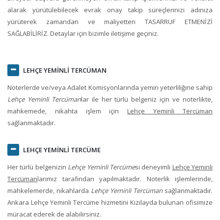
alarak yürütülebilecek evrak onay takip süreçlerinizi adınıza
yürüterek zamandan ve maliyetten TASARRUF ETMENİZİ
SAĞLABİLİRİZ. Detaylar için bizimle iletişime geçiniz.
LEHÇE YEMİNLİ TERCÜMAN
Noterlerde ve/veya Adalet Komisyonlarında yemin yeterliliğine sahip
Lehçe Yeminli Tercüman
lar ile her türlü belgeniz için ve noterlikte,
mahkemede, nikahta işlem için
Lehçe Yeminli Tercüman
sağlanmaktadır.
LEHÇE YEMİNLİ TERCÜME
Her türlü belgenizin
Lehçe Yeminli Tercüme
si deneyimli
Lehçe Yeminli
Tercüman
larımız tarafından yapılmaktadır. Noterlik işlemlerinde,
mahkelemerde, nikahlarda
Lehçe Yeminli Tercüman
sağlanmaktadır.
Ankara Lehçe Yeminli Tercüme
hizmetini Kızılayda bulunan ofisimize
müracat ederek de alabilirsiniz.