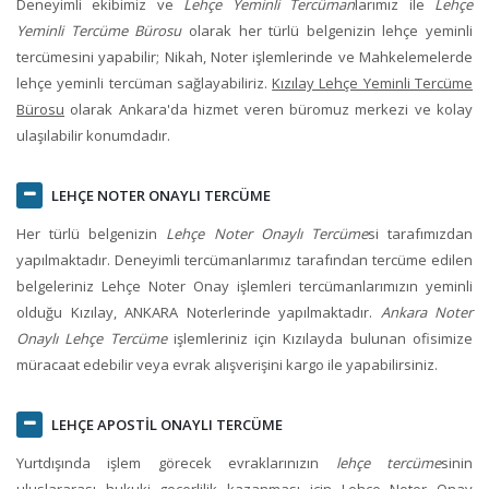
Deneyimli ekibimiz ve
Lehçe Yeminli Tercüman
larımız ile
Lehçe
Yeminli Tercüme Bürosu
olarak her türlü belgenizin
lehçe yeminli
tercüme
sini yapabilir; Nikah, Noter işlemlerinde ve Mahkelemelerde
lehçe yeminli tercüman sağlayabiliriz.
Kızılay Lehçe Yeminli Tercüme
Bürosu
olarak
Ankara
'da hizmet veren büromuz merkezi ve kolay
ulaşılabilir konumdadır.
LEHÇE NOTER ONAYLI TERCÜME
Her türlü belgenizin
Lehçe Noter Onaylı Tercüme
si tarafımızdan
yapılmaktadır. Deneyimli tercümanlarımız tarafından tercüme edilen
belgeleriniz Lehçe Noter Onay işlemleri tercümanlarımızın yeminli
olduğu
Kızılay, ANKARA
Noterlerinde yapılmaktadır.
Ankara Noter
Onaylı Lehçe Tercüme
işlemleriniz için
Kızılay
da bulunan ofisimize
müracaat edebilir veya evrak alışverişini kargo ile yapabilirsiniz.
LEHÇE APOSTİL ONAYLI TERCÜME
Yurtdışında işlem görecek evraklarınızın
lehçe tercüme
sinin
uluslararası hukuki geçerlilik kazanması için Lehçe Noter Onay