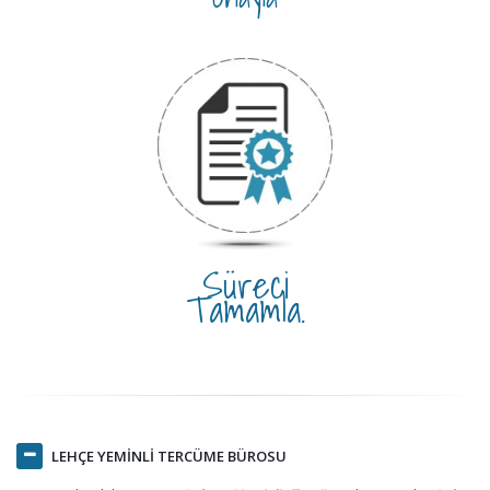
Süreci
Tamamla.
LEHÇE YEMİNLİ TERCÜME BÜROSU