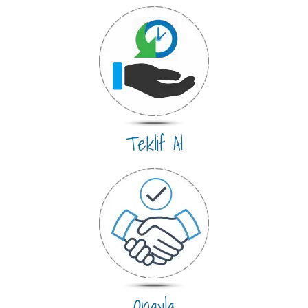
Teklif Al
Onayla