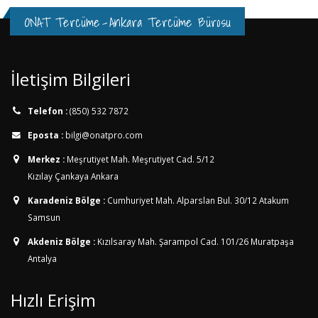
ONAT Tercüme
-
Ankara Tercüme Bürosu
İletişim Bilgileri
Telefon :
(850) 532 7872
Eposta :
bilgi@onatpro.com
Merkez :
Meşrutiyet Mah. Meşrutiyet Cad. 5/12
Kızılay Çankaya Ankara
Karadeniz Bölge :
Cumhuriyet Mah. Alparslan Bul. 30/12
Atakum
Samsun
Akdeniz Bölge :
Kızılsaray Mah. Şarampol Cad. 101/26
Muratpaşa
Antalya
Hızlı Erişim