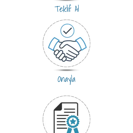
Teklif Al
Onayla