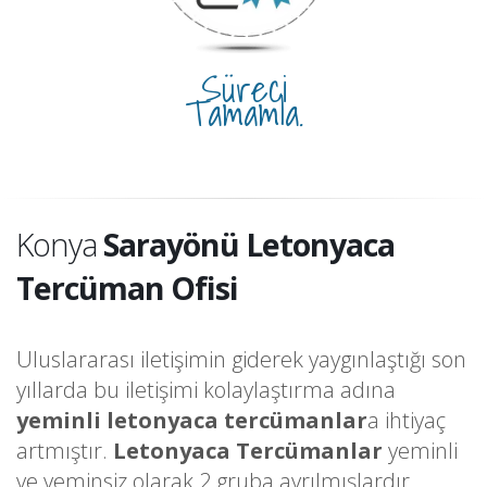
Süreci
Tamamla.
Konya
Sarayönü Letonyaca
Tercüman Ofisi
Uluslararası iletişimin giderek yaygınlaştığı son
yıllarda bu iletişimi kolaylaştırma adına
yeminli letonyaca tercümanlar
a ihtiyaç
artmıştır.
Letonyaca Tercümanlar
yeminli
ve yeminsiz olarak 2 gruba ayrılmışlardır.