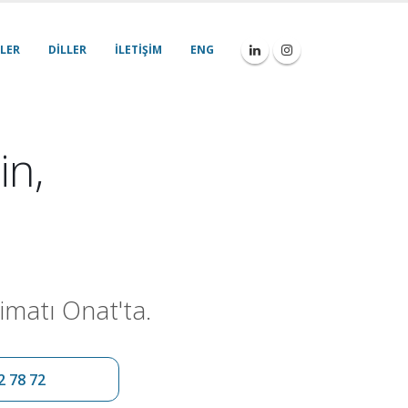
LER
DILLER
İLETIŞIM
ENG
in,
imatı Onat'ta.
2 78 72