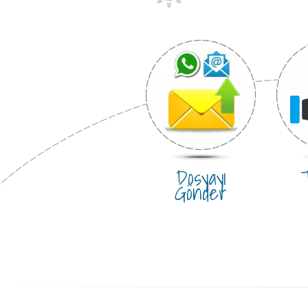
Dosyayı
T
Gönder