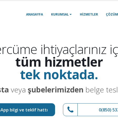
ANASAYFA
KURUMSAL
HIZMETLER
ÇÖZÜM
rcüme ihtiyaçlarınız iç
tüm hizmetler
tek noktada.
sta
veya
şubelerimizden
belge tesl
pp bilgi ve teklif hattı
0(850) 53