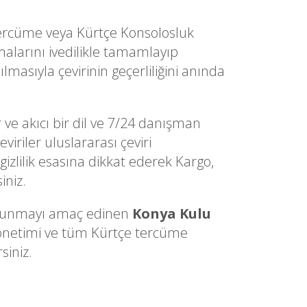
 Tercüme veya Kürtçe Konsolosluk
alarını ivedilikle tamamlayıp
lmasıyla çevirinin geçerliliğini anında
 ve akıcı bir dil ve 7/24 danışman
iriler uluslararası çeviri
gizlilik esasına dikkat ederek Kargo,
iniz.
ri sunmayı amaç edinen
Konya Kulu
 yönetimi ve tüm Kürtçe tercüme
siniz.