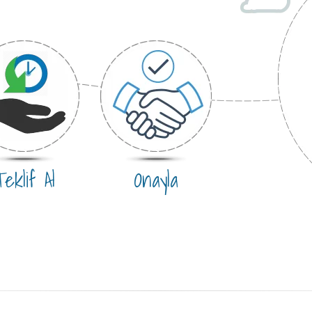
eklif Al
Onayla