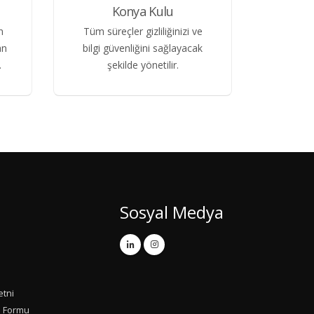
Konya Kulu
n
Tüm süreçler gizliliğinizi ve
an
bilgi güvenliğini sağlayacak
.
şekilde yönetilir.
Sosyal Medya
etni
u Formu