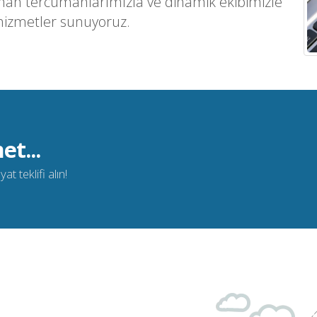
man tercümanlarımızla ve dinamik ekibimizle
hizmetler sunuyoruz.
et...
t teklifi alın!