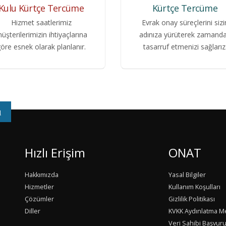
Kulu Kürtçe Tercüme
Kürtçe Tercüme
Hizmet saatlerimiz
Evrak onay süreçlerini sizi
üşterilerimizin ihtiyaçlarına
adınıza yürüterek zamand
öre esnek olarak planlanır.
tasarruf etmenizi sağlarız
u
Hızlı Erişim
ONAT
Hakkımızda
Yasal Bilgiler
Hizmetler
Kullanım Koşulları
Çözümler
Gizlilik Politikası
Diller
KVKK Aydınlatma M
Veri Sahibi Başvur