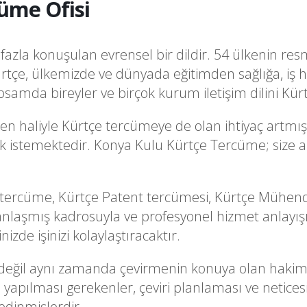
üme Ofisi
azla konuşulan evrensel bir dildir. 54 ülkenin resm
rtçe, ülkemizde ve dünyada eğitimden sağlığa, iş 
samda bireyler ve birçok kurum iletişim dilini Kür
en haliyle Kürtçe tercümeye de olan ihtiyaç artmış
şmak istemektedir. Konya Kulu Kürtçe Tercüme; size 
 tercüme, Kürtçe Patent tercümesi, Kürtçe Mühendi
laşmış kadrosuyla ve profesyonel hizmet anlayış
zde işinizi kolaylaştıracaktır.
işi değil aynı zamanda çevirmenin konuya olan haki
i yapılması gerekenler, çeviri planlaması ve netice
 edinmişlerdir.