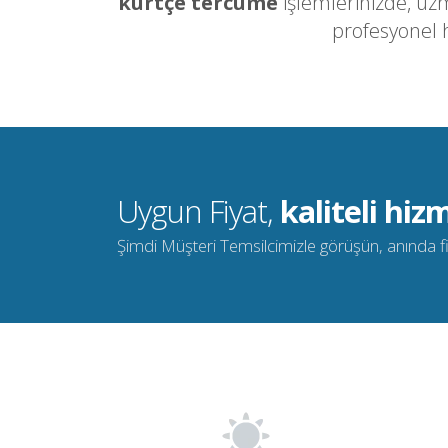
kürtçe tercüme
işlemlerinizde, uz
profesyonel 
Uygun Fiyat,
kaliteli hizm
Şimdi Müşteri Temsilcimizle görüşün, anında fiya