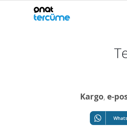
Te
Kargo
,
e-po
WhatsA