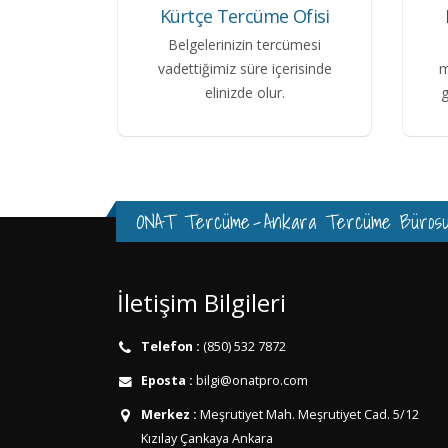
Kürtçe Tercüme Ofisi
Belgelerinizin tercümesi
vadettiğimiz süre içerisinde
m
elinizde olur.
g
ONAT Tercüme
-
Ankara Tercüme Büros
İletişim Bilgileri
Telefon :
(850) 532 7872
Eposta :
bilgi@onatpro.com
Merkez :
Meşrutiyet Mah. Meşrutiyet Cad. 5/12
Kızılay Çankaya Ankara