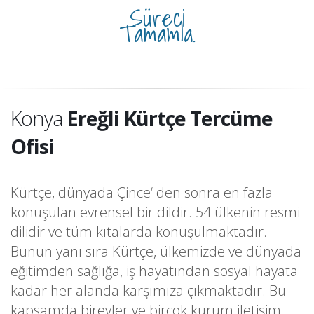
Süreci
Tamamla.
Konya
Ereğli Kürtçe Tercüme
Ofisi
Kürtçe, dünyada Çince‘ den sonra en fazla
konuşulan evrensel bir dildir. 54 ülkenin resmi
dilidir ve tüm kıtalarda konuşulmaktadır.
Bunun yanı sıra Kürtçe, ülkemizde ve dünyada
eğitimden sağlığa, iş hayatından sosyal hayata
kadar her alanda karşımıza çıkmaktadır. Bu
kapsamda bireyler ve birçok kurum iletişim