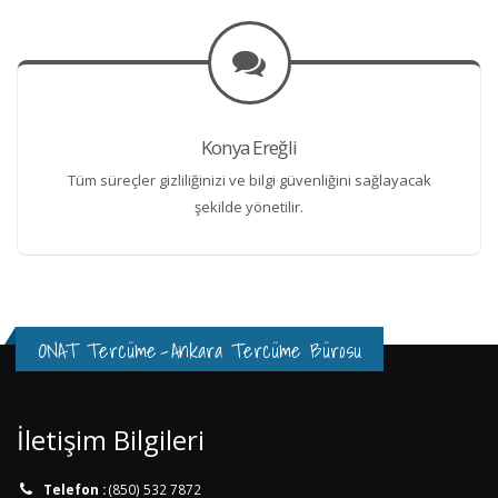
Konya Ereğli
Tüm süreçler gizliliğinizi ve bilgi güvenliğini sağlayacak
şekilde yönetilir.
ONAT Tercüme
-
Ankara Tercüme Bürosu
İletişim Bilgileri
Telefon :
(850) 532 7872