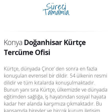
Süreci
Tamamla.
Konya
Doğanhisar Kürtçe
Tercüme Ofisi
Kürtçe, dünyada Çince‘ den sonra en fazla
konuşulan evrensel bir dildir. 54 ülkenin resmi
dilidir ve tüm kıtalarda konuşulmaktadır.
Bunun yanı sıra Kürtçe, ülkemizde ve dünyada
eğitimden sağlığa, iş hayatından sosyal hayata
kadar her alanda karşımıza çıkmaktadır. Bu
kapsamda bireyler ve birçok kurum iletişim