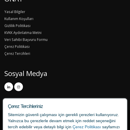
Yasal Bilgiler
Kullanım Koşulları
Gizlilik Politikası
KVKK Aydınlatma Metni
Veri Sahibi Başvuru Formu
Çerez Politikası
Çerez Tercihleri
Sosyal Medya
Çerez Tercihleriniz
Sitemizin güvenli çalışması için gerekli çerezleri kullanıyoruz.
Yalnızca bu çerezlerle devam etmek için
reddet
seçeneğini
tercih edebilir veya detaylı bilgi için
Çerez Politikası
sayfamızı