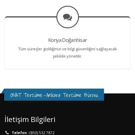
Konya Doğanhisar
Tüm süreçler gizliliğinizi ve bilgi güvenliğini sağlayacak
şekilde yönetilir.
ONAT Tercüme
-
Ankara Tercüme Bürosu
İletişim Bilgileri
Telefon :
(850) 532 7872