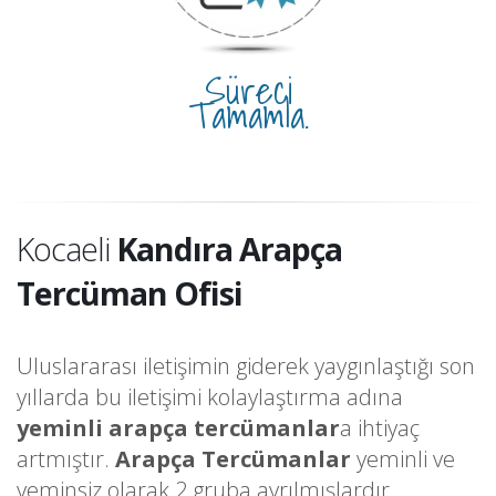
Süreci
Tamamla.
Kocaeli
Kandıra Arapça
Tercüman Ofisi
Uluslararası iletişimin giderek yaygınlaştığı son
yıllarda bu iletişimi kolaylaştırma adına
yeminli arapça tercümanlar
a ihtiyaç
artmıştır.
Arapça Tercümanlar
yeminli ve
yeminsiz olarak 2 gruba ayrılmışlardır.