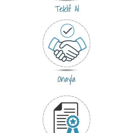
Teklif Al
Onayla