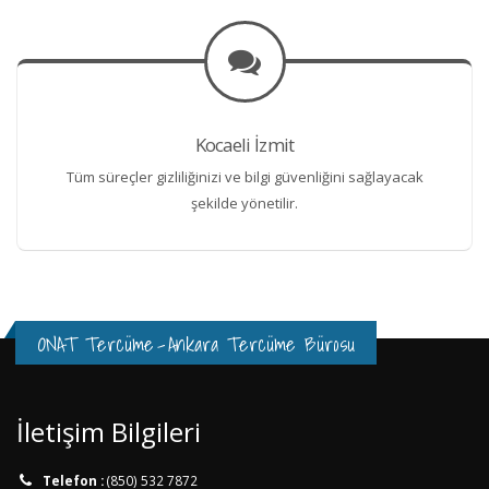
Kocaeli İzmit
Tüm süreçler gizliliğinizi ve bilgi güvenliğini sağlayacak
şekilde yönetilir.
ONAT Tercüme
-
Ankara Tercüme Bürosu
İletişim Bilgileri
Telefon :
(850) 532 7872