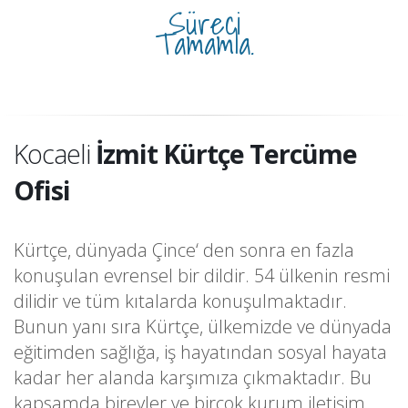
Süreci
Tamamla.
Kocaeli
İzmit Kürtçe Tercüme
Ofisi
Kürtçe, dünyada Çince‘ den sonra en fazla
konuşulan evrensel bir dildir. 54 ülkenin resmi
dilidir ve tüm kıtalarda konuşulmaktadır.
Bunun yanı sıra Kürtçe, ülkemizde ve dünyada
eğitimden sağlığa, iş hayatından sosyal hayata
kadar her alanda karşımıza çıkmaktadır. Bu
kapsamda bireyler ve birçok kurum iletişim