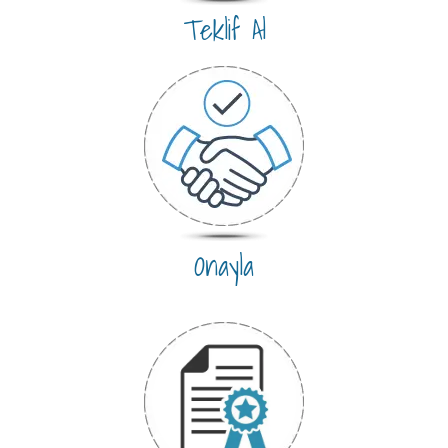
Teklif Al
Onayla