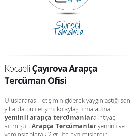
Süreci
Tamamla.
Kocaeli
Çayırova Arapça
Tercüman Ofisi
Uluslararası iletişimin giderek yaygınlaştığı son
yıllarda bu iletişimi kolaylaştırma adına
yeminli arapça tercümanlar
a ihtiyaç
artmıştır.
Arapça Tercümanlar
yeminli ve
yeminsiz olarak 2 gruba ayrılmışlardır.