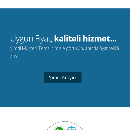
Uygun Fiyat,
kaliteli hizmet...
Şimdi Müşteri Temsilcimizle görüşün, anında fiyat teklifi
alın!
Şimdi Arayın!