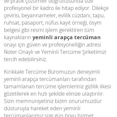
ve pratik çözümler doğrultusunda size
profesyonel bir kadro ile hitap ediyor. Dilekçe
çevirisi, beyannameler, evlilik cüzdanı, tapu,
ruhsat, pasaport, nüfus kayıt örneği, ösym
belgesi gibi resmi işlem gerektiren tüm
kaynakların
yeminli arapça tercüman
onayı için güven ve profesyonelliğin adresi
Noter Onaylı ve Yeminli Tercüme Şirketimizi
tercih edebilirsiniz.
Kırıkkale Tercüme Büromuzun deneyimli
yeminli arapça tercümanları tarafından
tamamlanan tercüme işlemleriniz gizlilik ilkesi
gözetilerek en hızlı şekilde elinize ulaştırılır.
Sizin memnuniyetiniz bizim onurumuzdur
düsturuyla hareket eden yeminli
tercümanlarımız size gün boyu hizmet