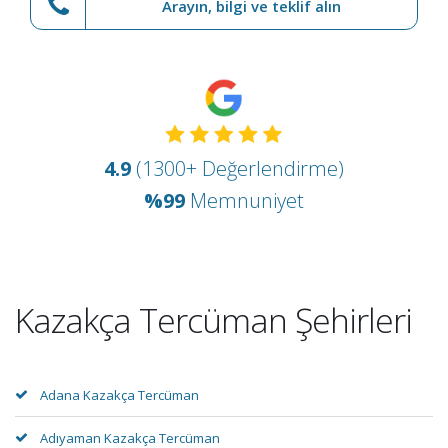
Arayın, bilgi ve teklif alın
4.9
(1300+ Değerlendirme)
%99
Memnuniyet
Kazakça Tercüman Şehirleri
Adana Kazakça Tercüman
Adıyaman Kazakça Tercüman