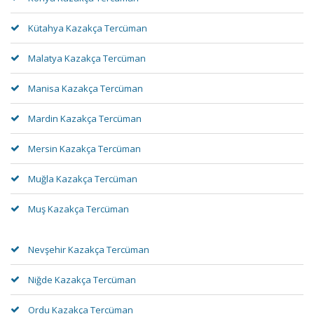
Kütahya Kazakça Tercüman
Malatya Kazakça Tercüman
Manisa Kazakça Tercüman
Mardin Kazakça Tercüman
Mersin Kazakça Tercüman
Muğla Kazakça Tercüman
Muş Kazakça Tercüman
Nevşehir Kazakça Tercüman
Niğde Kazakça Tercüman
Ordu Kazakça Tercüman