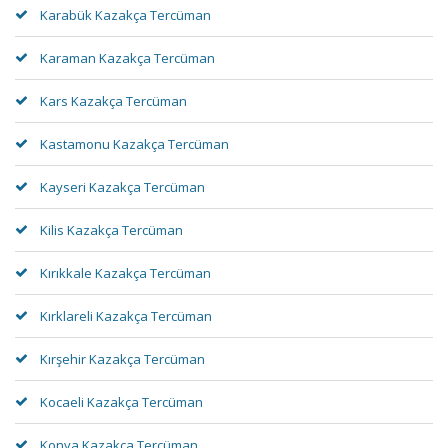
Karabük Kazakça Tercüman
Karaman Kazakça Tercüman
Kars Kazakça Tercüman
Kastamonu Kazakça Tercüman
Kayseri Kazakça Tercüman
Kilis Kazakça Tercüman
Kırıkkale Kazakça Tercüman
Kırklareli Kazakça Tercüman
Kırşehir Kazakça Tercüman
Kocaeli Kazakça Tercüman
Konya Kazakça Tercüman