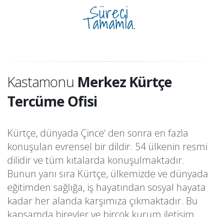
Süreci
Tamamla.
Kastamonu
Merkez Kürtçe
Tercüme Ofisi
Kürtçe, dünyada Çince‘ den sonra en fazla
konuşulan evrensel bir dildir. 54 ülkenin resmi
dilidir ve tüm kıtalarda konuşulmaktadır.
Bunun yanı sıra Kürtçe, ülkemizde ve dünyada
eğitimden sağlığa, iş hayatından sosyal hayata
kadar her alanda karşımıza çıkmaktadır. Bu
kapsamda bireyler ve birçok kurum iletişim