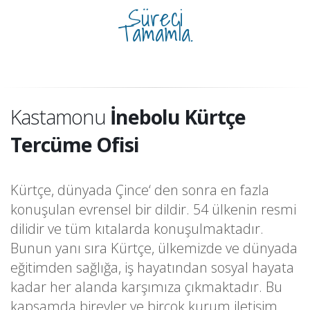
Süreci
Tamamla.
Kastamonu
İnebolu Kürtçe
Tercüme Ofisi
Kürtçe, dünyada Çince‘ den sonra en fazla
konuşulan evrensel bir dildir. 54 ülkenin resmi
dilidir ve tüm kıtalarda konuşulmaktadır.
Bunun yanı sıra Kürtçe, ülkemizde ve dünyada
eğitimden sağlığa, iş hayatından sosyal hayata
kadar her alanda karşımıza çıkmaktadır. Bu
kapsamda bireyler ve birçok kurum iletişim