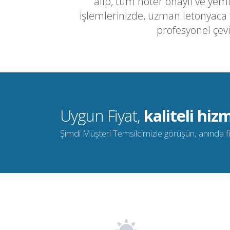
alıp, tüm noter onaylı ve yemi
işlemlerinizde, uzman letonyaca
profesyonel çevi
Uygun Fiyat,
kaliteli hizm
Şimdi Müşteri Temsilcimizle görüşün, anında fiya