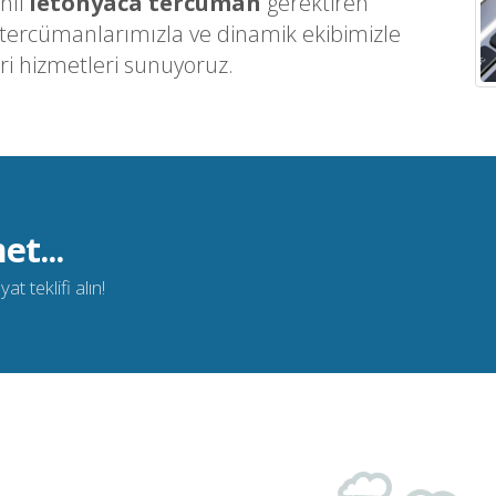
nli
letonyaca tercüman
gerektiren
 tercümanlarımızla ve dinamik ekibimizle
ri hizmetleri sunuyoruz.
et...
t teklifi alın!