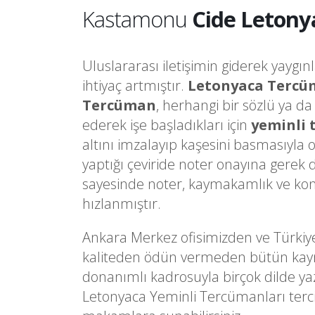
Kastamonu
Cide Letony
Uluslararası iletişimin giderek yaygın
ihtiyaç artmıştır.
Letonyaca Tercü
Tercüman
, herhangi bir sözlü ya d
ederek işe başladıkları için
yeminli
altını imzalayıp kaşesini basmasıyla 
yaptığı çeviride noter onayına gere
sayesinde noter, kaymakamlık ve kons
hızlanmıştır.
Ankara Merkez ofisimizden ve Türkiy
kaliteden ödün vermeden bütün kaynakl
donanımlı kadrosuyla birçok dilde ya
Letonyaca Yeminli Tercümanları terci