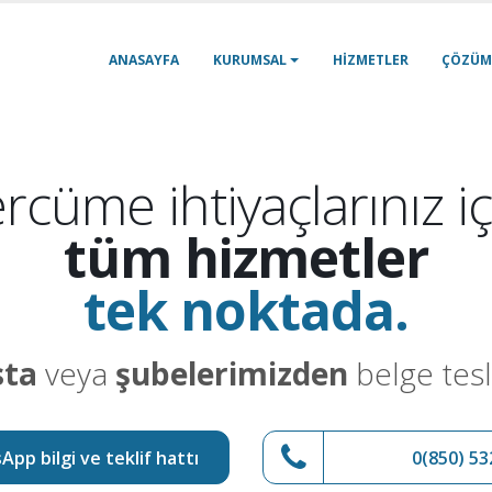
ANASAYFA
KURUMSAL
HIZMETLER
ÇÖZÜM
rcüme ihtiyaçlarınız iç
tüm hizmetler
tek noktada.
sta
veya
şubelerimizden
belge tesl
pp bilgi ve teklif hattı
0(850) 53