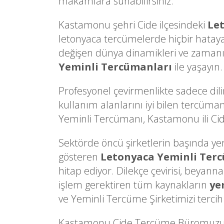
makamlara sunabilirsiniz.
Kastamonu şehri Cide ilçesindeki
Le
letonyaca tercümelerde hiçbir hatay
değişen dünya dinamikleri ve zamanın 
Yeminli Tercümanları
ile yaşayın.
Profesyonel çevirmenlikte sadece dili
kullanım alanlarını iyi bilen tercüman
Yeminli Tercümanı, Kastamonu ili Cide 
Sektörde öncü şirketlerin başında yer a
gösteren
Letonyaca Yeminli Ter
hitap ediyor. Dilekçe çevirisi, beyann
işlem gerektiren tüm kaynakların
ye
ve Yeminli Tercüme Şirketimizi tercih 
Kastamonu Cide Tercüme Büromuzun 