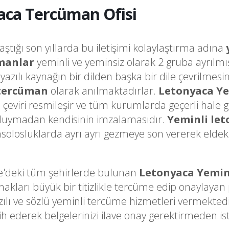
aca Tercüman Ofisi
laştığı son yıllarda bu iletişimi kolaylaştırma adına
manlar
yeminli ve yeminsiz olarak 2 gruba ayrılmı
a yazılı kaynağın bir dilden başka bir dile çevrilme
 tercüman
olarak anılmaktadırlar.
Letonyaca Y
o çeviri resmileşir ve tüm kurumlarda geçerli hale 
k duymadan kendisinin imzalamasıdır.
Yeminli le
olosluklarda ayrı ayrı gezmeye son vererek eldeki 
e'deki tüm şehirlerde bulunan
Letonyaca Yemin
arı büyük bir titizlikle tercüme edip onaylayan pr
zılı ve sözlü yeminli tercüme hizmetleri vermekte
h ederek belgelerinizi ilave onay gerektirmeden i