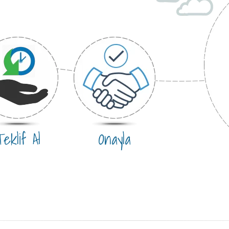
eklif Al
Onayla