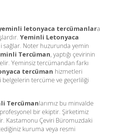
yeminli letonyaca tercümanlar
a
şlardır.
Yeminli Letonyaca
sini sağlar. Noter huzurunda yemin
eminli Tercüman
, yaptığı çevirinin
gelir. Yeminsiz tercümandan farkı
tonyaca tercüman
hizmetleri
belgelerin tercüme ve geçerliliği
li Tercüman
larımız bu minvalde
ofesyonel bir ekiptir. Şirketimiz
dir. Kastamonu Çeviri Büromuzdaki
stediğiniz kuruma veya resmi