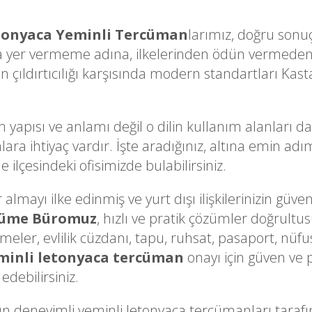
tonyaca Yeminli Tercüman
larımız, doğru sonuç
a yer vermeme adına, ilkelerinden ödün vermeden 
çıldırtıcılığı karşısında modern standartları Kast
n yapısı ve anlamı değil o dilin kullanım alanları d
lara ihtiyaç vardır. İşte aradığınız, altına emin a
ilçesindeki ofisimizde bulabilirsiniz.
lmayı ilke edinmiş ve yurt dışı ilişkilerinizin güve
cüme Büromuz
, hızlı ve pratik çözümler doğrultu
ameler, evlilik cüzdanı, tapu, ruhsat, pasaport, nüfu
minli letonyaca tercüman
onayı için güven ve 
edebilirsiniz.
deneyimli yeminli letonyaca tercümanları tara