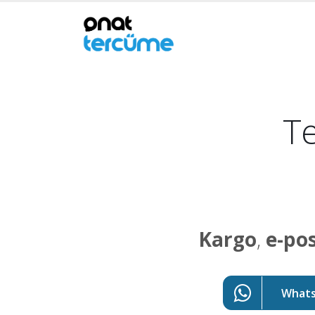
Te
Kargo
,
e-po
WhatsA