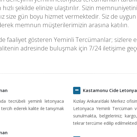
k en hızlı şekilde elinize ulaştırılır. Sizin memnuni
z size gün boyu hizmet vermektedir. Siz de uygun 
ederek memnun müşterilerimizin arasına katılın.
aaliyet gösteren Yeminli Tercümanlar; sizlere en u
itenin adresinde buluşmak için 7/24 iletişime geçeb
üman
Kastamonu Cide Letonya
ında tecrübeli yeminli letonyaca
Kızılay Ankara‘daki Merkez ofis
tercih ederek kalite ile tanışmak
Letonyaca Yeminli Tercüman ve
sunulmakta, belgeleriniz; kargo
tekrar tercüme edilip edilmektedi
üman