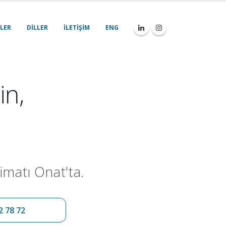
LER
DILLER
İLETIŞIM
ENG
in,
imatı Onat'ta.
2 78 72