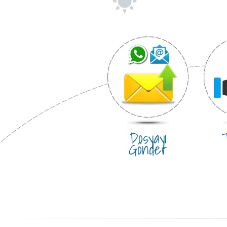
Dosyayı
T
Gönder