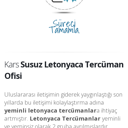
Süreci
Tamamla.
Kars
Susuz Letonyaca Tercüman
Ofisi
Uluslararası iletişimin giderek yaygınlaştığı son
yıllarda bu iletişimi kolaylaştırma adına
yeminli letonyaca tercümanlar
a ihtiyaç
artmıştır.
Letonyaca Tercümanlar
yeminli
ve yeminsiz olarak 2 gruba ayrılmışlardır.