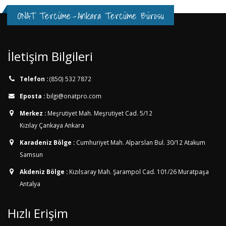
ONAT Tercüme
-
Ankara Tercüme Bürosu
İletişim Bilgileri
Telefon :
(850) 532 7872
Eposta :
bilgi@onatpro.com
Merkez :
Meşrutiyet Mah. Meşrutiyet Cad. 5/12
Kızılay Çankaya Ankara
Karadeniz Bölge :
Cumhuriyet Mah. Alparslan Bul. 30/12
Atakum
Samsun
Akdeniz Bölge :
Kızılsaray Mah. Şarampol Cad. 101/26
Muratpaşa
Antalya
Hızlı Erişim