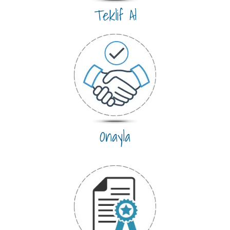
Teklif Al
Onayla