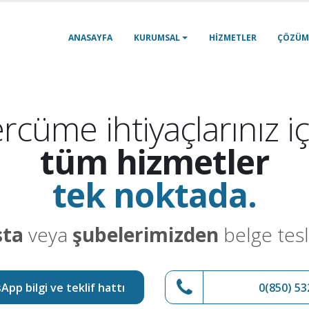
ANASAYFA
KURUMSAL
HIZMETLER
ÇÖZÜM
rcüme ihtiyaçlarınız iç
tüm hizmetler
tek noktada.
sta
veya
şubelerimizden
belge tesl
pp bilgi ve teklif hattı
0(850) 53