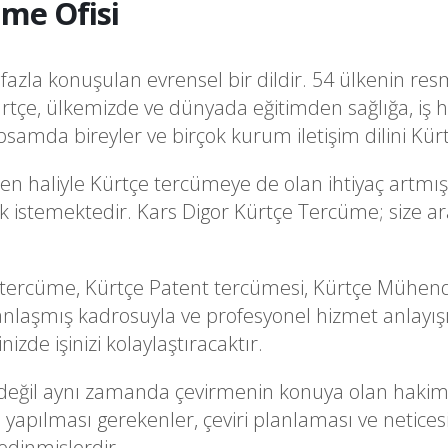
me Ofisi
azla konuşulan evrensel bir dildir. 54 ülkenin resm
rtçe, ülkemizde ve dünyada eğitimden sağlığa, iş 
samda bireyler ve birçok kurum iletişim dilini Kür
en haliyle Kürtçe tercümeye de olan ihtiyaç artmış
mak istemektedir. Kars Digor Kürtçe Tercüme; size a
 tercüme, Kürtçe Patent tercümesi, Kürtçe Mühendi
laşmış kadrosuyla ve profesyonel hizmet anlayışı
zde işinizi kolaylaştıracaktır.
şi değil aynı zamanda çevirmenin konuya olan hakim
i yapılması gerekenler, çeviri planlaması ve netice
 edinmişlerdir.