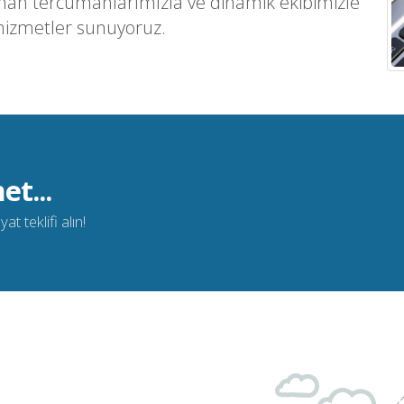
man tercümanlarımızla ve dinamik ekibimizle
hizmetler sunuyoruz.
et...
t teklifi alın!