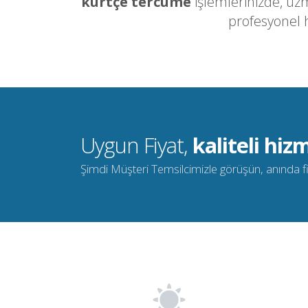
kürtçe tercüme
işlemlerinizde, uz
profesyonel 
Uygun Fiyat,
kaliteli hizm
Şimdi Müşteri Temsilcimizle görüşün, anında fiya