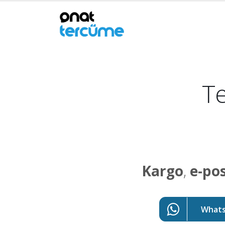
Te
Kargo
,
e-po
WhatsA