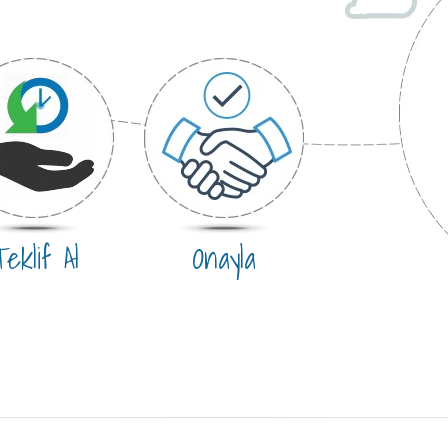
eklif Al
Onayla