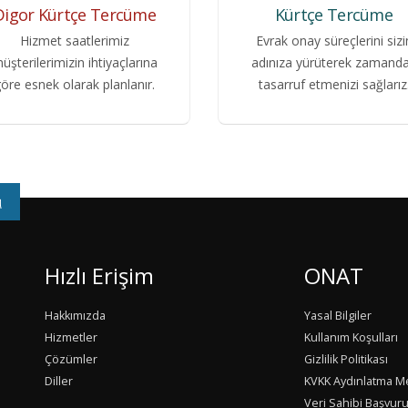
Digor Kürtçe Tercüme
Kürtçe Tercüme
Hizmet saatlerimiz
Evrak onay süreçlerini sizi
üşterilerimizin ihtiyaçlarına
adınıza yürüterek zamand
öre esnek olarak planlanır.
tasarruf etmenizi sağlarız
u
Hızlı Erişim
ONAT
Hakkımızda
Yasal Bilgiler
Hizmetler
Kullanım Koşulları
Çözümler
Gizlilik Politikası
Diller
KVKK Aydınlatma M
Veri Sahibi Başvur