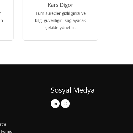
Kars Digor
n
Tüm süreçler gizliliğinizi ve
an
bilgi güvenliğini sağlayacak
.
şekilde yönetilir.
Sosyal Medya
etni
u Formu