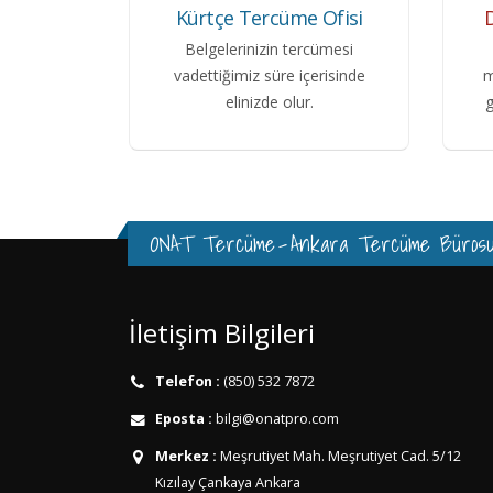
Kürtçe Tercüme Ofisi
Belgelerinizin tercümesi
vadettiğimiz süre içerisinde
m
elinizde olur.
g
ONAT Tercüme
-
Ankara Tercüme Büros
İletişim Bilgileri
Telefon :
(850) 532 7872
Eposta :
bilgi@onatpro.com
Merkez :
Meşrutiyet Mah. Meşrutiyet Cad. 5/12
Kızılay Çankaya Ankara