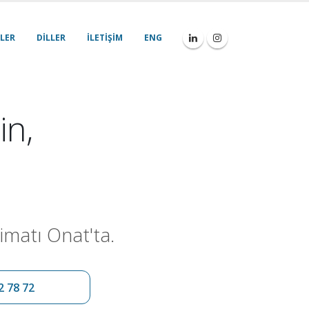
LER
DILLER
İLETIŞIM
ENG
in,
imatı Onat'ta.
2 78 72