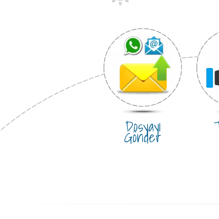
Dosyayı
T
Gönder