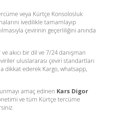
 Tercüme veya Kürtçe Konsolosluk
alarını ivedilikle tamamlayıp
lmasıyla çevirinin geçerliliğini anında
 ve akıcı bir dil ve 7/24 danışman
iriler uluslararası çeviri standartları
sına dikkat ederek Kargo, whatsapp,
ri sunmayı amaç edinen
Kars Digor
 yönetimi ve tüm Kürtçe tercüme
siniz.