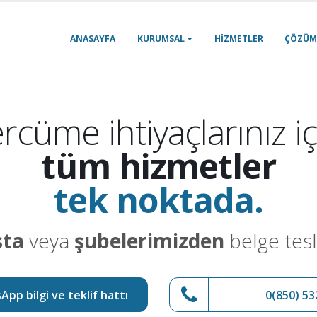
ANASAYFA
KURUMSAL
HIZMETLER
ÇÖZÜM
rcüme ihtiyaçlarınız iç
tüm hizmetler
tek noktada.
sta
veya
şubelerimizden
belge tesl
pp bilgi ve teklif hattı
0(850) 53