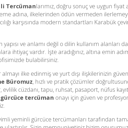
li Tercüman
larımız, doğru sonuç ve uygun fiyat 
eme adına, ilkelerinden ödün vermeden ilerlemey
cılığı karşısında modern standartları Karabük çevir
n yapısı ve anlamı değil o dilin kullanım alanları d
lara ihtiyaç vardır. İşte aradığınız, altına emin a
isimizde bulabilirsiniz.
lmayı ilke edinmiş ve yurt dışı ilişkilerinizin güven
me Büromuz
, hızlı ve pratik çözümler doğrultusun
, evlilik cüzdanı, tapu, ruhsat, pasaport, nüfus kayı
 gürcüce tercüman
onayı için güven ve profesyon
iz.
i yeminli gürcüce tercümanları tarafından tamaml
linize ulaştırılır. Sizin memnuniyetiniz bizim onuru