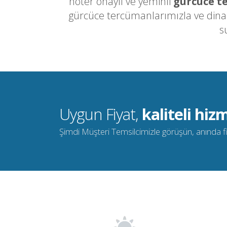
noter onaylı ve yeminli
gürcüce t
gürcüce tercümanlarımızla ve dinam
s
Uygun Fiyat,
kaliteli hizm
Şimdi Müşteri Temsilcimizle görüşün, anında fiya