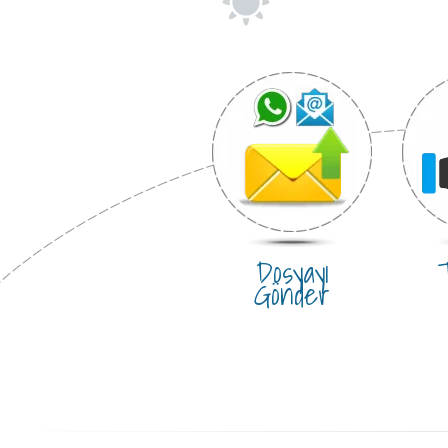
Dosyayı
T
Gönder