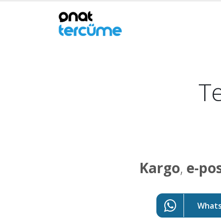
Te
Kargo
,
e-po
WhatsA