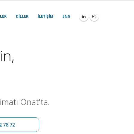
LER
DILLER
İLETIŞIM
ENG
in,
imatı Onat'ta.
2 78 72