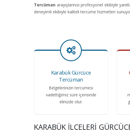
Tercüman
arayışlarınızı profesyonel ekibiyle ya
deneyimli ekibiyle kaliteli tercüme hizmetleri sunuyo
Karabük Gürcüce
Tercüman
Belgelerinizin tercümesi
vadettiğimiz süre içerisinde
m
elinizde olur.
g
KARABÜK İLÇELERI GÜRCÜ