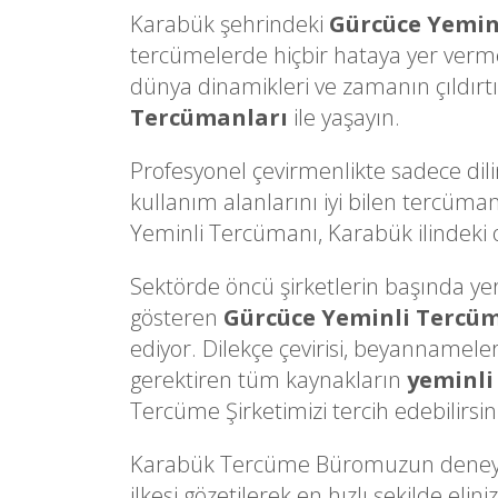
Karabük şehrindeki
Gürcüce Yemin
tercümelerde hiçbir hataya yer verm
dünya dinamikleri ve zamanın çıldırtı
Tercümanları
ile yaşayın.
Profesyonel çevirmenlikte sadece dili
kullanım alanlarını iyi bilen tercüman
Yeminli Tercümanı, Karabük ilindeki of
Sektörde öncü şirketlerin başında yer a
gösteren
Gürcüce Yeminli Tercü
ediyor. Dilekçe çevirisi, beyannameler
gerektiren tüm kaynakların
yeminli
Tercüme Şirketimizi tercih edebilirsin
Karabük Tercüme Büromuzun deneyiml
ilkesi gözetilerek en hızlı şekilde e