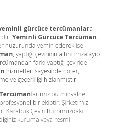
yeminli gürcüce tercümanlar
a
rdır.
Yeminli Gürcüce Tercüman
,
Noter huzurunda yemin ederek işe
üman
, yaptığı çevirinin altını imzalayıp
ercümandan farkı yaptığı çeviride
an
hizmetleri sayesinde noter,
 ve geçerliliği hızlanmıştır.
 Tercüman
larımız bu minvalde
ofesyonel bir ekiptir. Şirketimiz
dir. Karabük Çeviri Büromuzdaki
ediğiniz kuruma veya resmi