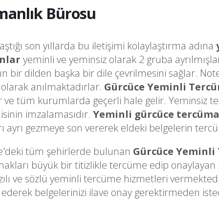
manlık Bürosu
laştığı son yıllarda bu iletişimi kolaylaştırma adına
nlar
yeminli ve yeminsiz olarak 2 gruba ayrılmışla
ğın bir dilden başka bir dile çevrilmesini sağlar. 
olarak anılmaktadırlar.
Gürcüce Yeminli Terc
ir ve tüm kurumlarda geçerli hale gelir. Yeminsiz t
sinin imzalamasıdır.
Yeminli gürcüce tercüm
ayrı gezmeye son vererek eldeki belgelerin tercüme
e'deki tüm şehirlerde bulunan
Gürcüce Yeminli
arı büyük bir titizlikle tercüme edip onaylayan pr
zılı ve sözlü yeminli tercüme hizmetleri vermekte
ederek belgelerinizi ilave onay gerektirmeden ist