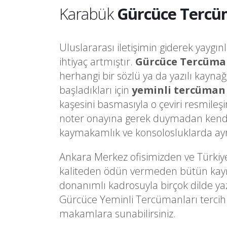
Karabük
Gürcüce Tercü
Uluslararası iletişimin giderek yaygın
ihtiyaç artmıştır.
Gürcüce Tercüma
herhangi bir sözlü ya da yazılı kayna
başladıkları için
yeminli tercüman
kaşesini basmasıyla o çeviri resmileş
noter onayına gerek duymadan kendi
kaymakamlık ve konsolosluklarda ayrı 
Ankara Merkez ofisimizden ve Türkiy
kaliteden ödün vermeden bütün kaynakl
donanımlı kadrosuyla birçok dilde ya
Gürcüce Yeminli Tercümanları tercih 
makamlara sunabilirsiniz.