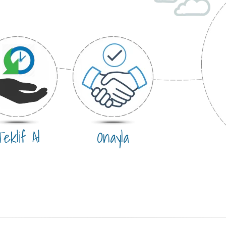
eklif Al
Onayla