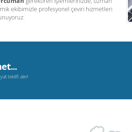
ercüman
gerektiren işlemlerinizde, uzman
ik ekibimizle profesyonel çeviri hizmetleri
unuyoruz.
et...
t teklifi alın!