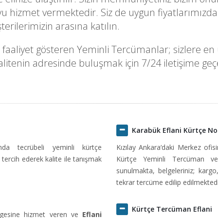
u hizmet vermektedir. Siz de uygun fiyatlarımızda
rilerimizin arasına katılın.
aaliyet gösteren Yeminli Tercümanlar; sizlere en uyg
itenin adresinde buluşmak için 7/24 iletişime geçeb
Karabük Eflani Kürtçe N
ında tecrübeli yeminli kürtçe
Kızılay Ankara‘daki Merkez ofi
tercih ederek kalite ile tanışmak
Kürtçe Yeminli Tercüman ve
sunulmakta, belgeleriniz; kargo
tekrar tercüme edilip edilmektedi
Kürtçe Tercüman Eflani
ölgesine hizmet veren ve
Eflani