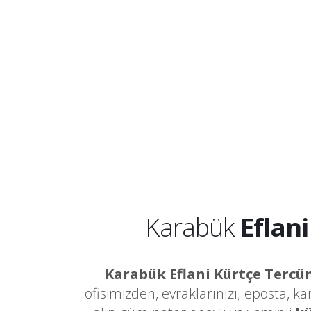
Karabük
Eflan
Karabük Eflani Kürtçe Terc
ofisimizden, evraklarınızı; eposta, k