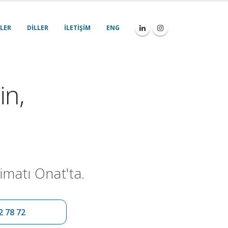
LER
DILLER
İLETIŞIM
ENG
in,
imatı Onat'ta.
2 78 72