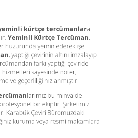
yeminli kürtçe tercümanlar
a
ır.
Yeminli Kürtçe Tercüman
,
Noter huzurunda yemin ederek işe
man
, yaptığı çevirinin altını imzalayıp
ercümandan farkı yaptığı çeviride
n
hizmetleri sayesinde noter,
 ve geçerliliği hızlanmıştır.
Tercüman
larımız bu minvalde
ofesyonel bir ekiptir. Şirketimiz
dir. Karabük Çeviri Büromuzdaki
ediğiniz kuruma veya resmi makamlara