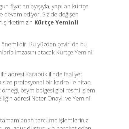
un fiyat anlayışıyla, yapılan kürtçe
e devam ediyor. Siz de değişen
i şirketimizin
Kürtçe Yeminli
a önemlidir. Bu yüzden çeviri de bu
ımlarla imzasını atacak Kürtçe Yeminli
ilir adresi Karabük ilinde faaliyet
 size profesyonel bir kadro ile hitap
t örneği, ösym belgesi gibi resmi işlem
lliğin adresi Noter Onaylı ve Yeminli
 tamamlanan tercüme işlemleriniz
im onurumuzdur düsturuyla hareket eden