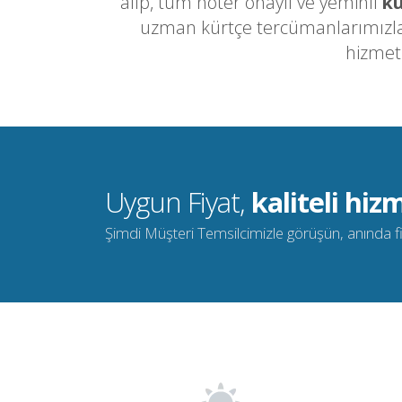
alıp, tüm noter onaylı ve yeminli
kü
uzman kürtçe tercümanlarımızla 
hizmet
Uygun Fiyat,
kaliteli hizm
Şimdi Müşteri Temsilcimizle görüşün, anında fiya