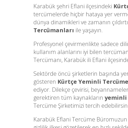
Karabük şehri Eflani ilçesindeki
Kürt
tercümelerde hiçbir hataya yer verm
dünya dinamikleri ve zamanın çıldırtı
Tercümanları
ile yaşayın.
Profesyonel çevirmenlikte sadece dili
kullanım alanlarını iyi bilen tercüman
Tercümanı, Karabük ili Eflani ilçesinde
Sektörde öncü şirketlerin başında yer a
gösteren
Kürtçe Yeminli Tercüm
ediyor. Dilekçe çevirisi, beyannameler
gerektiren tüm kaynakların
yeminli
Tercüme Şirketimizi tercih edebilirsin
Karabük Eflani Tercüme Büromuzun d
gizlilik ilkesi gözetilerek en hızlı ş