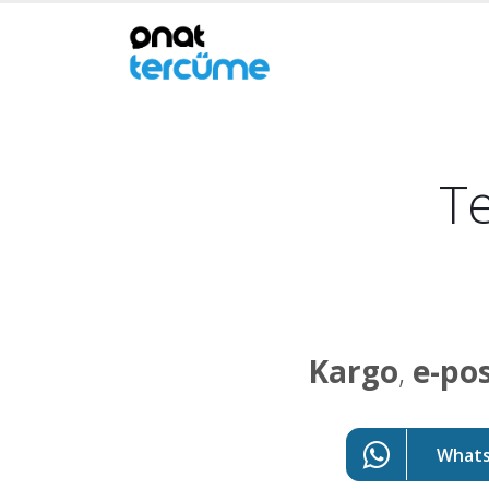
Te
Kargo
,
e-po
WhatsA