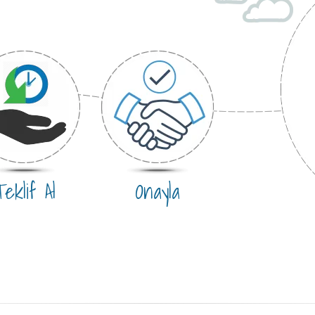
eklif Al
Onayla