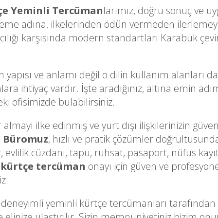
çe Yeminli Tercüman
larımız, doğru sonuç ve uyg
eme adına, ilkelerinden ödün vermeden ilerlemey
cılığı karşısında modern standartları Karabük çevir
n yapısı ve anlamı değil o dilin kullanım alanları d
lara ihtiyaç vardır. İşte aradığınız, altına emin ad
ki ofisimizde bulabilirsiniz.
lmayı ilke edinmiş ve yurt dışı ilişkilerinizin güven
e Büromuz
, hızlı ve pratik çözümler doğrultusunda
, evlilik cüzdanı, tapu, ruhsat, pasaport, nüfus kayı
 kürtçe tercüman
onayı için güven ve profesyone
iz.
eneyimli yeminli kürtçe tercümanları tarafından
ekilde elinize ulaştırılır. Sizin memnuniyetiniz biz