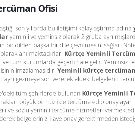
Tercüman Ofisi
laştığı son yıllarda bu iletişimi kolaylaştırma adına
lar
yeminli ve yeminsiz olarak 2 gruba ayrılmışlard
ğın bir dilden başka bir dile çevrilmesini sağlar. 
olarak anılmaktadırlar.
Kürtçe Yeminli Tercü
ir ve tüm kurumlarda geçerli hale gelir. Yeminsiz t
sinin imzalamasıdır.
Yeminli kürtçe tercüma
ayrı gezmeye son vererek eldeki belgelerin tercüme
e'deki tüm şehirlerde bulunan
Kürtçe Yeminli 
arı büyük bir titizlikle tercüme edip onaylayan pr
zılı ve sözlü yeminli tercüme hizmetleri vermekte
derek belgelerinizi ilave onay gerektirmeden ist