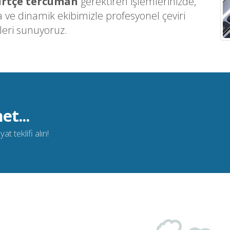
rtçe tercüman
gerektiren işlemlerinizde,
ve dinamik ekibimizle profesyonel çeviri
leri sunuyoruz.
et...
t teklifi alın!