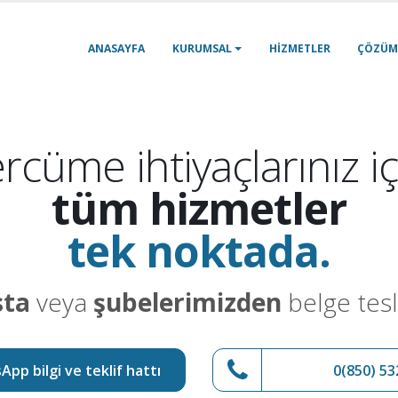
ANASAYFA
KURUMSAL
HIZMETLER
ÇÖZÜM
rcüme ihtiyaçlarınız iç
tüm hizmetler
tek noktada.
sta
veya
şubelerimizden
belge tesl
pp bilgi ve teklif hattı
0(850) 53