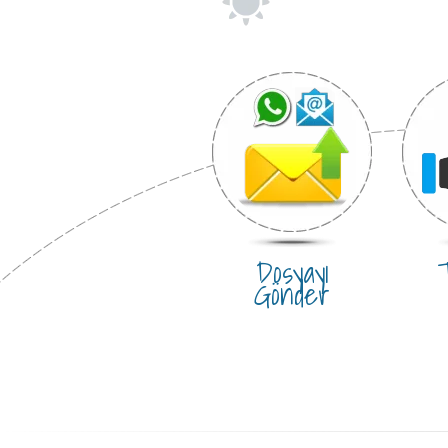
Dosyayı
T
Gönder