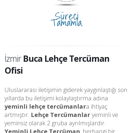
Süreci
Tamamla.
İzmir
Buca Lehçe Tercüman
Ofisi
Uluslararası iletişimin giderek yaygınlaştığı son
yıllarda bu iletişimi kolaylaştırma adına
yeminli lehçe tercümanlar
a ihtiyaç
artmıştır.
Lehçe Tercümanlar
yeminli ve
yeminsiz olarak 2 gruba ayrılmışlardır.
Yeminli Lehçe Tercüman
, herhangi bir