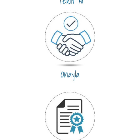
Teklif Al
Onayla