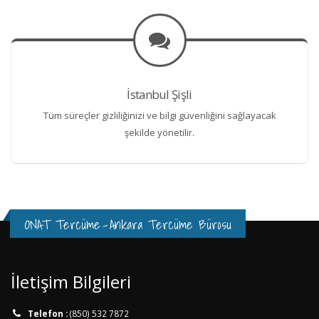
İstanbul Şişli
Tüm süreçler gizliliğinizi ve bilgi güvenliğini sağlayacak
şekilde yönetilir.
ONAT Tercüme
-
Ankara Tercüme Bürosu
İletişim Bilgileri
Telefon :
(850) 532 7872