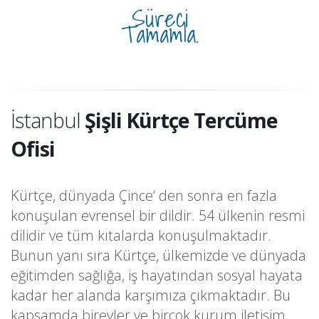
Süreci
Tamamla.
İstanbul
Şişli Kürtçe Tercüme
Ofisi
Kürtçe, dünyada Çince‘ den sonra en fazla
konuşulan evrensel bir dildir. 54 ülkenin resmi
dilidir ve tüm kıtalarda konuşulmaktadır.
Bunun yanı sıra Kürtçe, ülkemizde ve dünyada
eğitimden sağlığa, iş hayatından sosyal hayata
kadar her alanda karşımıza çıkmaktadır. Bu
kapsamda bireyler ve birçok kurum iletişim